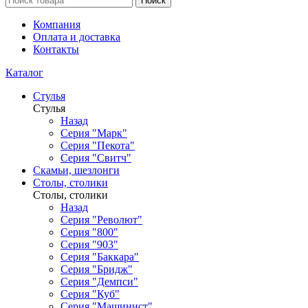
Поиск
Компания
Оплата и доставка
Контакты
Каталог
Стулья
Стулья
Назад
Серия "Марк"
Серия "Пекота"
Серия "Свитч"
Скамьи, шезлонги
Столы, столики
Столы, столики
Назад
Серия "Револют"
Серия "800"
Серия "903"
Серия "Баккара"
Серия "Бридж"
Серия "Демпси"
Серия "Куб"
Серия "Машинист"