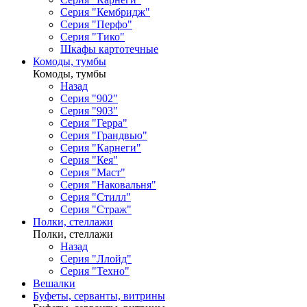
Серия "Кембридж"
Серия "Перфо"
Серия "Тико"
Шкафы картотечные
Комоды, тумбы
Комоды, тумбы
Назад
Серия "902"
Серия "903"
Серия "Герра"
Серия "Грандвью"
Серия "Карнеги"
Серия "Кея"
Серия "Маст"
Серия "Наковальня"
Серия "Стилл"
Серия "Страж"
Полки, стеллажи
Полки, стеллажи
Назад
Серия "Ллойд"
Серия "Техно"
Вешалки
Буфеты, серванты, витрины