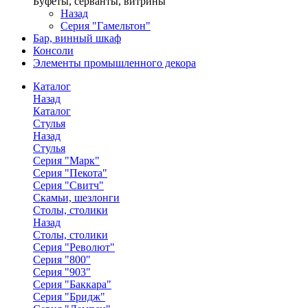
Буфеты, серванты, витрины
Назад
Серия "Гамельтон"
Бар, винный шкаф
Консоли
Элементы промышленного декора
Каталог
Назад
Каталог
Стулья
Назад
Стулья
Серия "Марк"
Серия "Пекота"
Серия "Свитч"
Скамьи, шезлонги
Столы, столики
Назад
Столы, столики
Серия "Револют"
Серия "800"
Серия "903"
Серия "Баккара"
Серия "Бридж"