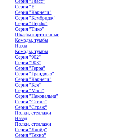
Серия "Гласс"
Серия "Е"
Серия "Карнеги"
Серия "Кембридж"
Серия "Перфо"
Серия "Тико"
Шкафы картотечные
Комоды, тумбы
Назад
Комоды, тумбы
Серия "902"
Серия "903"
Серия "Герра"
Серия "Грандвью"
Серия "Карнеги"
Серия "Кея"
Серия "Маст"
Серия "Наковальня"
Серия "Стилл"
Серия "Страж"
Полки, стеллажи
Назад
Полки, стеллажи
Серия "Ллойд"
Серия "Техно"