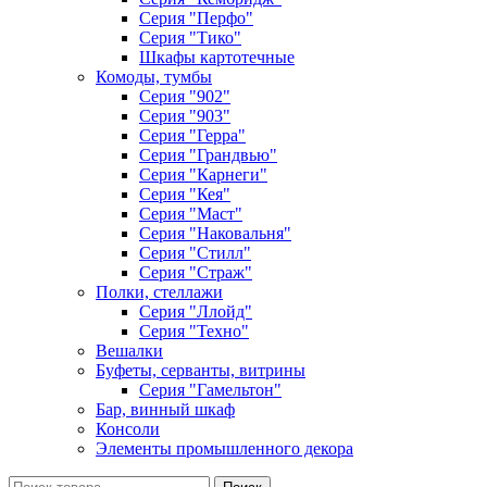
Серия "Перфо"
Серия "Тико"
Шкафы картотечные
Комоды, тумбы
Серия "902"
Серия "903"
Серия "Герра"
Серия "Грандвью"
Серия "Карнеги"
Серия "Кея"
Серия "Маст"
Серия "Наковальня"
Серия "Стилл"
Серия "Страж"
Полки, стеллажи
Серия "Ллойд"
Серия "Техно"
Вешалки
Буфеты, серванты, витрины
Серия "Гамельтон"
Бар, винный шкаф
Консоли
Элементы промышленного декора