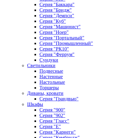
Серия "Баккара"
Серия "Бридж"
Серия "Демпси"
Серия "Куб"
Серия "Машинист"
Серия "Ноер"
Серия "Портальный"
Серия "Промышленный"
Серия "РК10"
Серия "Феррум"
Сундуки
Светильники
Подвесные
Настенные
Настольные
Торшеры
Диваны, кровати
Серия "Грандвью"
Шкафы
Серия "900"
Серия "902"
Серия "Гласс"
Серия "Е"
Серия "Карнеги"
Серия "Кембридж"