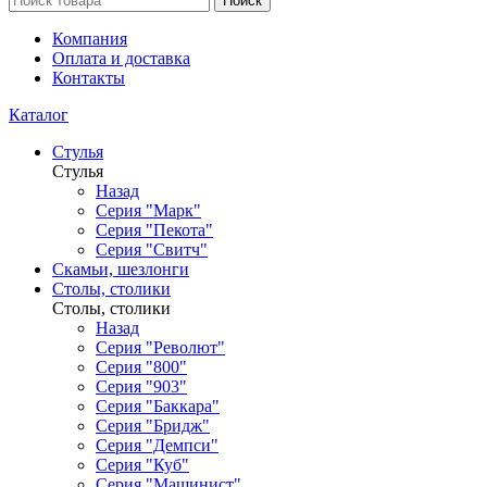
Поиск
Компания
Оплата и доставка
Контакты
Каталог
Стулья
Стулья
Назад
Серия "Марк"
Серия "Пекота"
Серия "Свитч"
Скамьи, шезлонги
Столы, столики
Столы, столики
Назад
Серия "Револют"
Серия "800"
Серия "903"
Серия "Баккара"
Серия "Бридж"
Серия "Демпси"
Серия "Куб"
Серия "Машинист"