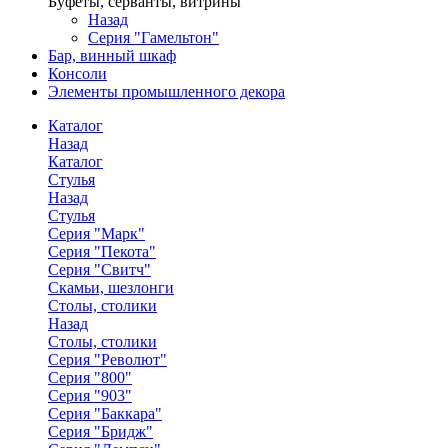
Буфеты, серванты, витрины
Назад
Серия "Гамельтон"
Бар, винный шкаф
Консоли
Элементы промышленного декора
Каталог
Назад
Каталог
Стулья
Назад
Стулья
Серия "Марк"
Серия "Пекота"
Серия "Свитч"
Скамьи, шезлонги
Столы, столики
Назад
Столы, столики
Серия "Револют"
Серия "800"
Серия "903"
Серия "Баккара"
Серия "Бридж"