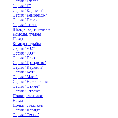
Серия "Гласс"
Серия "Е"
Серия "Карнеги"
Серия "Кембридж"
Серия "Перфо"
Серия "Тико"
Шкафы картотечные
Комоды, тумбы
Назад
Комоды, тумбы
Серия "902"
Серия "903"
Серия "Герра"
Серия "Грандвью"
Серия "Карнеги"
Серия "Кея"
Серия "Маст"
Серия "Наковальня"
Серия "Стилл"
Серия "Страж"
Полки, стеллажи
Назад
Полки, стеллажи
Серия "Ллойд"
Серия "Техно"