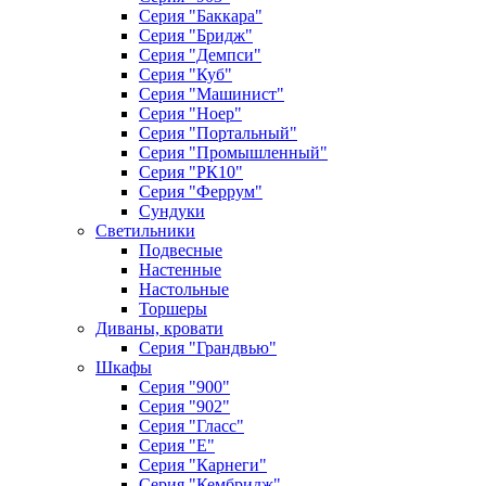
Серия "Баккара"
Серия "Бридж"
Серия "Демпси"
Серия "Куб"
Серия "Машинист"
Серия "Ноер"
Серия "Портальный"
Серия "Промышленный"
Серия "РК10"
Серия "Феррум"
Сундуки
Светильники
Подвесные
Настенные
Настольные
Торшеры
Диваны, кровати
Серия "Грандвью"
Шкафы
Серия "900"
Серия "902"
Серия "Гласс"
Серия "Е"
Серия "Карнеги"
Серия "Кембридж"