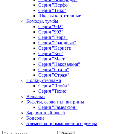
Серия "Перфо"
Серия "Тико"
Шкафы картотечные
Комоды, тумбы
Серия "902"
Серия "903"
Серия "Герра"
Серия "Грандвью"
Серия "Карнеги"
Серия "Кея"
Серия "Маст"
Серия "Наковальня"
Серия "Стилл"
Серия "Страж"
Полки, стеллажи
Серия "Ллойд"
Серия "Техно"
Вешалки
Буфеты, серванты, витрины
Серия "Гамельтон"
Бар, винный шкаф
Консоли
Элементы промышленного декора