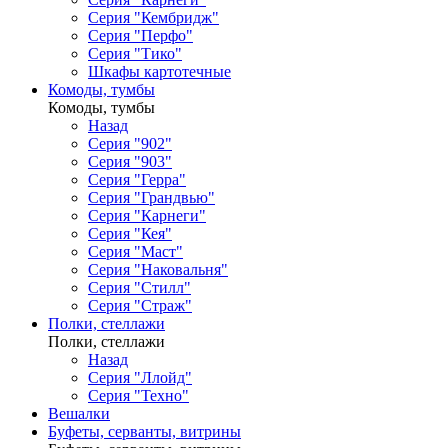
Серия "Кембридж"
Серия "Перфо"
Серия "Тико"
Шкафы картотечные
Комоды, тумбы
Комоды, тумбы
Назад
Серия "902"
Серия "903"
Серия "Герра"
Серия "Грандвью"
Серия "Карнеги"
Серия "Кея"
Серия "Маст"
Серия "Наковальня"
Серия "Стилл"
Серия "Страж"
Полки, стеллажи
Полки, стеллажи
Назад
Серия "Ллойд"
Серия "Техно"
Вешалки
Буфеты, серванты, витрины