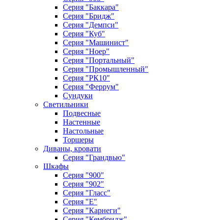
Серия "Баккара"
Серия "Бридж"
Серия "Демпси"
Серия "Куб"
Серия "Машинист"
Серия "Ноер"
Серия "Портальный"
Серия "Промышленный"
Серия "РК10"
Серия "Феррум"
Сундуки
Светильники
Подвесные
Настенные
Настольные
Торшеры
Диваны, кровати
Серия "Грандвью"
Шкафы
Серия "900"
Серия "902"
Серия "Гласс"
Серия "Е"
Серия "Карнеги"
Серия "Кембридж"