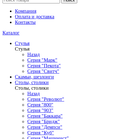
Поиск
Компания
Оплата и доставка
Контакты
Каталог
Стулья
Стулья
Назад
Серия "Марк"
Серия "Пекота"
Серия "Свитч"
Скамьи, шезлонги
Столы, столики
Столы, столики
Назад
Серия "Револют"
Серия "800"
Серия "903"
Серия "Баккара"
Серия "Бридж"
Серия "Демпси"
Серия "Куб"
Серия "Машинист"