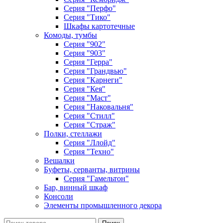
Серия "Перфо"
Серия "Тико"
Шкафы картотечные
Комоды, тумбы
Серия "902"
Серия "903"
Серия "Герра"
Серия "Грандвью"
Серия "Карнеги"
Серия "Кея"
Серия "Маст"
Серия "Наковальня"
Серия "Стилл"
Серия "Страж"
Полки, стеллажи
Серия "Ллойд"
Серия "Техно"
Вешалки
Буфеты, серванты, витрины
Серия "Гамельтон"
Бар, винный шкаф
Консоли
Элементы промышленного декора