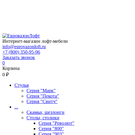
Интернет-магазин лофт-мебели
info@eurovazonloft.ru
+7 (800) 350-95-96
Заказать звонок
0
Корзина
0 ₽
Стулья
Серия "Марк"
Серия "Пекота"
Серия "Свитч"
...
Скамьи, шезлонги
Столы, столики
Серия "Револют"
Серия "800"
Серия "903"