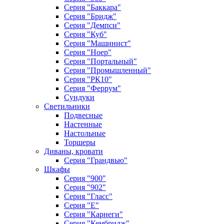
Серия "Баккара"
Серия "Бридж"
Серия "Демпси"
Серия "Куб"
Серия "Машинист"
Серия "Ноер"
Серия "Портальный"
Серия "Промышленный"
Серия "РК10"
Серия "Феррум"
Сундуки
Светильники
Подвесные
Настенные
Настольные
Торшеры
Диваны, кровати
Серия "Грандвью"
Шкафы
Серия "900"
Серия "902"
Серия "Гласс"
Серия "Е"
Серия "Карнеги"
Серия "Кембридж"