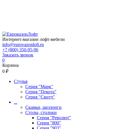
Интернет-магазин лофт-мебели
info@eurovazonloft.ru
+7 (800) 350-95-96
Заказать звонок
0
Корзина
0 ₽
Стулья
Серия "Марк"
Серия "Пекота"
Серия "Свитч"
...
Скамьи, шезлонги
Столы, столики
Серия "Револют"
Серия "800"
Серия "903"