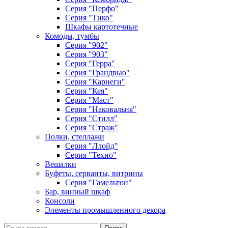
Серия "Перфо"
Серия "Тико"
Шкафы картотечные
Комоды, тумбы
Серия "902"
Серия "903"
Серия "Герра"
Серия "Грандвью"
Серия "Карнеги"
Серия "Кея"
Серия "Маст"
Серия "Наковальня"
Серия "Стилл"
Серия "Страж"
Полки, стеллажи
Серия "Ллойд"
Серия "Техно"
Вешалки
Буфеты, серванты, витрины
Серия "Гамельтон"
Бар, винный шкаф
Консоли
Элементы промышленного декора