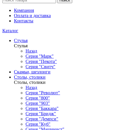
Поиск
Компания
Оплата и доставка
Контакты
Каталог
Стулья
Стулья
Назад
Серия "Марк"
Серия "Пекота"
Серия "Свитч"
Скамьи, шезлонги
Столы, столики
Столы, столики
Назад
Серия "Револют"
Серия "800"
Серия "903"
Серия "Баккара"
Серия "Бридж"
Серия "Демпси"
Серия "Куб"
Серия "Машинист"