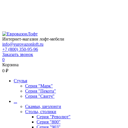
Интернет-магазин лофт-мебели
info@eurovazonloft.ru
+7 (800) 350-95-96
Заказать звонок
0
Корзина
0 ₽
Стулья
Серия "Марк"
Серия "Пекота"
Серия "Свитч"
...
Скамьи, шезлонги
Столы, столики
Серия "Револют"
Серия "800"
Серия "903"