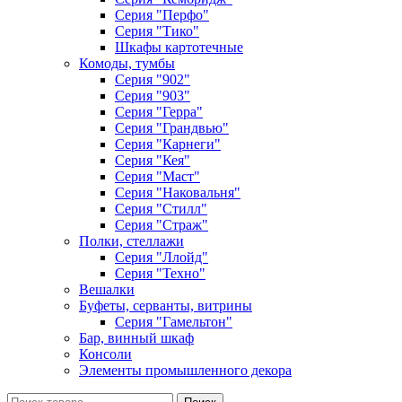
Серия "Перфо"
Серия "Тико"
Шкафы картотечные
Комоды, тумбы
Серия "902"
Серия "903"
Серия "Герра"
Серия "Грандвью"
Серия "Карнеги"
Серия "Кея"
Серия "Маст"
Серия "Наковальня"
Серия "Стилл"
Серия "Страж"
Полки, стеллажи
Серия "Ллойд"
Серия "Техно"
Вешалки
Буфеты, серванты, витрины
Серия "Гамельтон"
Бар, винный шкаф
Консоли
Элементы промышленного декора