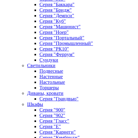
Серия "Баккара"
Серия "Бридж"
Серия "Демпси"
Серия "Куб"
Серия "Машинист"
Серия "Ноер"
Серия "Портальный"
Серия "Промышленный"
Серия "РК10"
Серия "Феррум"
Сундуки
Светильники
Подвесные
Настенные
Настольные
Торшеры
Диваны, кровати
Серия "Грандвью"
Шкафы
Серия "900"
Серия "902"
Серия "Гласс"
Серия "Е"
Серия "Карнеги"
Серия "Кембридж"