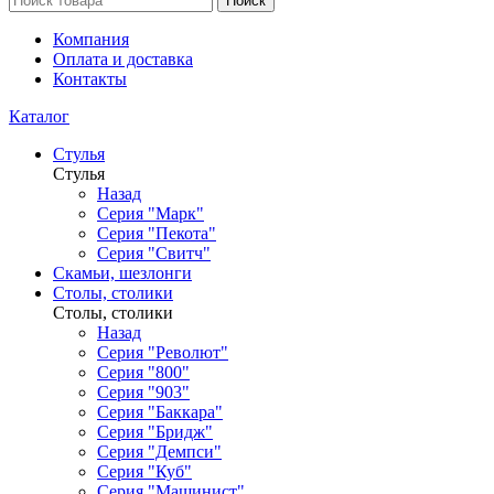
Поиск
Компания
Оплата и доставка
Контакты
Каталог
Стулья
Стулья
Назад
Серия "Марк"
Серия "Пекота"
Серия "Свитч"
Скамьи, шезлонги
Столы, столики
Столы, столики
Назад
Серия "Револют"
Серия "800"
Серия "903"
Серия "Баккара"
Серия "Бридж"
Серия "Демпси"
Серия "Куб"
Серия "Машинист"