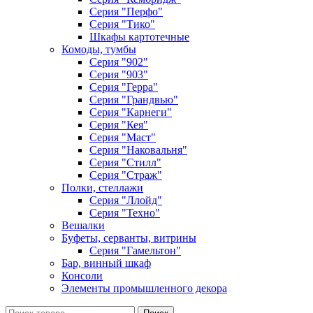
Серия "Перфо"
Серия "Тико"
Шкафы картотечные
Комоды, тумбы
Серия "902"
Серия "903"
Серия "Герра"
Серия "Грандвью"
Серия "Карнеги"
Серия "Кея"
Серия "Маст"
Серия "Наковальня"
Серия "Стилл"
Серия "Страж"
Полки, стеллажи
Серия "Ллойд"
Серия "Техно"
Вешалки
Буфеты, серванты, витрины
Серия "Гамельтон"
Бар, винный шкаф
Консоли
Элементы промышленного декора