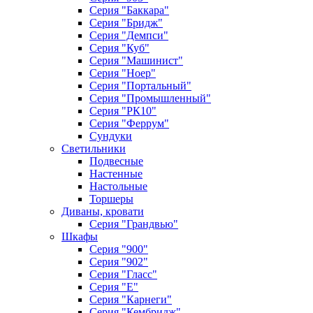
Серия "Баккара"
Серия "Бридж"
Серия "Демпси"
Серия "Куб"
Серия "Машинист"
Серия "Ноер"
Серия "Портальный"
Серия "Промышленный"
Серия "РК10"
Серия "Феррум"
Сундуки
Светильники
Подвесные
Настенные
Настольные
Торшеры
Диваны, кровати
Серия "Грандвью"
Шкафы
Серия "900"
Серия "902"
Серия "Гласс"
Серия "Е"
Серия "Карнеги"
Серия "Кембридж"