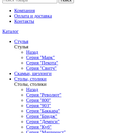
Поиск
Компания
Оплата и доставка
Контакты
Каталог
Стулья
Стулья
Назад
Серия "Марк"
Серия "Пекота"
Серия "Свитч"
Скамьи, шезлонги
Столы, столики
Столы, столики
Назад
Серия "Револют"
Серия "800"
Серия "903"
Серия "Баккара"
Серия "Бридж"
Серия "Демпси"
Серия "Куб"
Серия "Машинист"