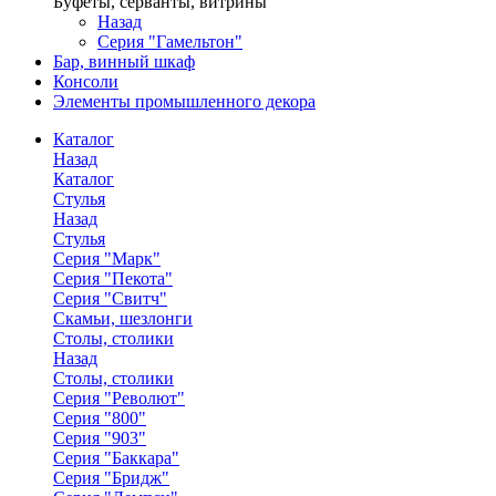
Буфеты, серванты, витрины
Назад
Серия "Гамельтон"
Бар, винный шкаф
Консоли
Элементы промышленного декора
Каталог
Назад
Каталог
Стулья
Назад
Стулья
Серия "Марк"
Серия "Пекота"
Серия "Свитч"
Скамьи, шезлонги
Столы, столики
Назад
Столы, столики
Серия "Револют"
Серия "800"
Серия "903"
Серия "Баккара"
Серия "Бридж"