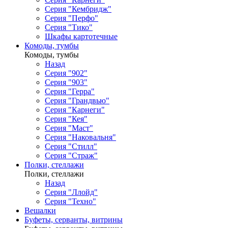
Серия "Кембридж"
Серия "Перфо"
Серия "Тико"
Шкафы картотечные
Комоды, тумбы
Комоды, тумбы
Назад
Серия "902"
Серия "903"
Серия "Герра"
Серия "Грандвью"
Серия "Карнеги"
Серия "Кея"
Серия "Маст"
Серия "Наковальня"
Серия "Стилл"
Серия "Страж"
Полки, стеллажи
Полки, стеллажи
Назад
Серия "Ллойд"
Серия "Техно"
Вешалки
Буфеты, серванты, витрины