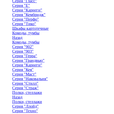
Серия "Гласс"
Серия "Е"
Серия "Карнеги"
Серия "Кембридж"
Серия "Перфо"
Серия "Тико"
Шкафы картотечные
Комоды, тумбы
Назад
Комоды, тумбы
Серия "902"
Серия "903"
Серия "Герра"
Серия "Грандвью"
Серия "Карнеги"
Серия "Кея"
Серия "Маст"
Серия "Наковальня"
Серия "Стилл"
Серия "Страж"
Полки, стеллажи
Назад
Полки, стеллажи
Серия "Ллойд"
Серия "Техно"