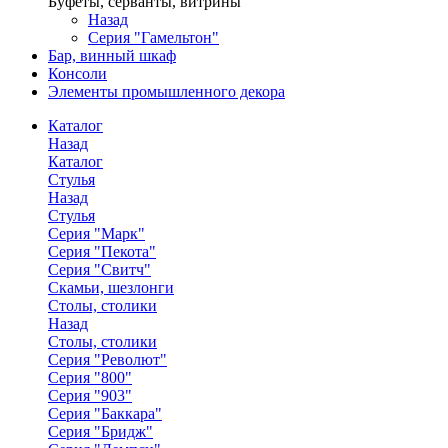
Буфеты, серванты, витрины
Назад
Серия "Гамельтон"
Бар, винный шкаф
Консоли
Элементы промышленного декора
Каталог
Назад
Каталог
Стулья
Назад
Стулья
Серия "Марк"
Серия "Пекота"
Серия "Свитч"
Скамьи, шезлонги
Столы, столики
Назад
Столы, столики
Серия "Револют"
Серия "800"
Серия "903"
Серия "Баккара"
Серия "Бридж"