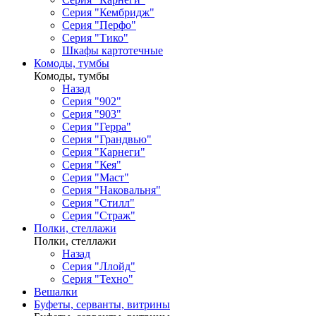
Серия "Кембридж"
Серия "Перфо"
Серия "Тико"
Шкафы картотечные
Комоды, тумбы
Комоды, тумбы
Назад
Серия "902"
Серия "903"
Серия "Герра"
Серия "Грандвью"
Серия "Карнеги"
Серия "Кея"
Серия "Маст"
Серия "Наковальня"
Серия "Стилл"
Серия "Страж"
Полки, стеллажи
Полки, стеллажи
Назад
Серия "Ллойд"
Серия "Техно"
Вешалки
Буфеты, серванты, витрины