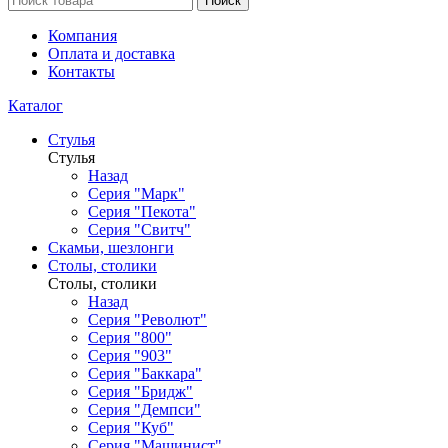
Поиск
Компания
Оплата и доставка
Контакты
Каталог
Стулья
Стулья
Назад
Серия "Марк"
Серия "Пекота"
Серия "Свитч"
Скамьи, шезлонги
Столы, столики
Столы, столики
Назад
Серия "Револют"
Серия "800"
Серия "903"
Серия "Баккара"
Серия "Бридж"
Серия "Демпси"
Серия "Куб"
Серия "Машинист"