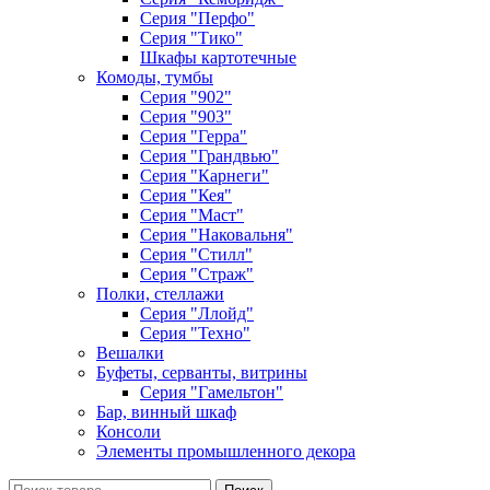
Серия "Перфо"
Серия "Тико"
Шкафы картотечные
Комоды, тумбы
Серия "902"
Серия "903"
Серия "Герра"
Серия "Грандвью"
Серия "Карнеги"
Серия "Кея"
Серия "Маст"
Серия "Наковальня"
Серия "Стилл"
Серия "Страж"
Полки, стеллажи
Серия "Ллойд"
Серия "Техно"
Вешалки
Буфеты, серванты, витрины
Серия "Гамельтон"
Бар, винный шкаф
Консоли
Элементы промышленного декора