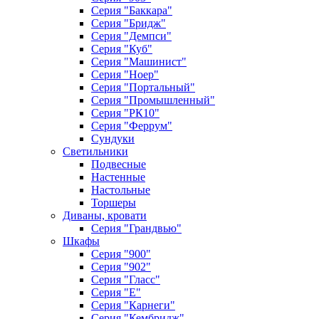
Серия "Баккара"
Серия "Бридж"
Серия "Демпси"
Серия "Куб"
Серия "Машинист"
Серия "Ноер"
Серия "Портальный"
Серия "Промышленный"
Серия "РК10"
Серия "Феррум"
Сундуки
Светильники
Подвесные
Настенные
Настольные
Торшеры
Диваны, кровати
Серия "Грандвью"
Шкафы
Серия "900"
Серия "902"
Серия "Гласс"
Серия "Е"
Серия "Карнеги"
Серия "Кембридж"