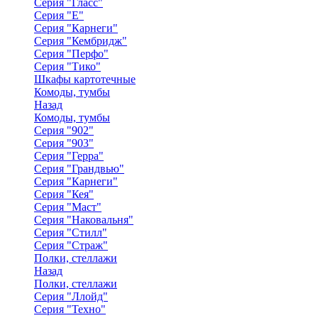
Серия "Гласс"
Серия "Е"
Серия "Карнеги"
Серия "Кембридж"
Серия "Перфо"
Серия "Тико"
Шкафы картотечные
Комоды, тумбы
Назад
Комоды, тумбы
Серия "902"
Серия "903"
Серия "Герра"
Серия "Грандвью"
Серия "Карнеги"
Серия "Кея"
Серия "Маст"
Серия "Наковальня"
Серия "Стилл"
Серия "Страж"
Полки, стеллажи
Назад
Полки, стеллажи
Серия "Ллойд"
Серия "Техно"