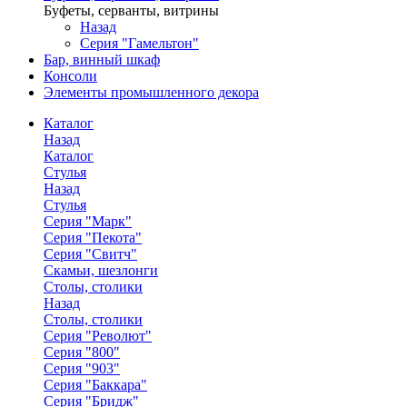
Буфеты, серванты, витрины
Назад
Серия "Гамельтон"
Бар, винный шкаф
Консоли
Элементы промышленного декора
Каталог
Назад
Каталог
Стулья
Назад
Стулья
Серия "Марк"
Серия "Пекота"
Серия "Свитч"
Скамьи, шезлонги
Столы, столики
Назад
Столы, столики
Серия "Револют"
Серия "800"
Серия "903"
Серия "Баккара"
Серия "Бридж"