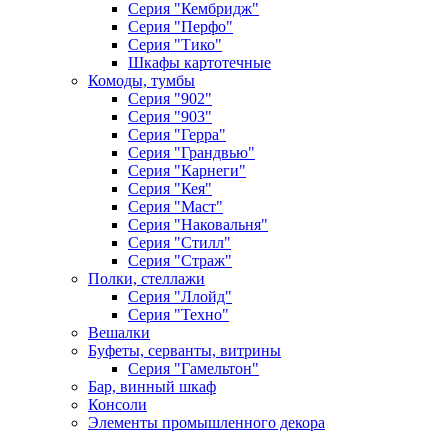
Серия "Кембридж"
Серия "Перфо"
Серия "Тико"
Шкафы картотечные
Комоды, тумбы
Серия "902"
Серия "903"
Серия "Герра"
Серия "Грандвью"
Серия "Карнеги"
Серия "Кея"
Серия "Маст"
Серия "Наковальня"
Серия "Стилл"
Серия "Страж"
Полки, стеллажи
Серия "Ллойд"
Серия "Техно"
Вешалки
Буфеты, серванты, витрины
Серия "Гамельтон"
Бар, винный шкаф
Консоли
Элементы промышленного декора