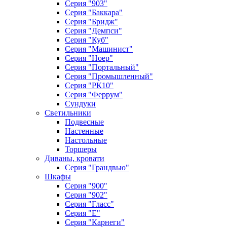
Серия "903"
Серия "Баккара"
Серия "Бридж"
Серия "Демпси"
Серия "Куб"
Серия "Машинист"
Серия "Ноер"
Серия "Портальный"
Серия "Промышленный"
Серия "РК10"
Серия "Феррум"
Сундуки
Светильники
Подвесные
Настенные
Настольные
Торшеры
Диваны, кровати
Серия "Грандвью"
Шкафы
Серия "900"
Серия "902"
Серия "Гласс"
Серия "Е"
Серия "Карнеги"