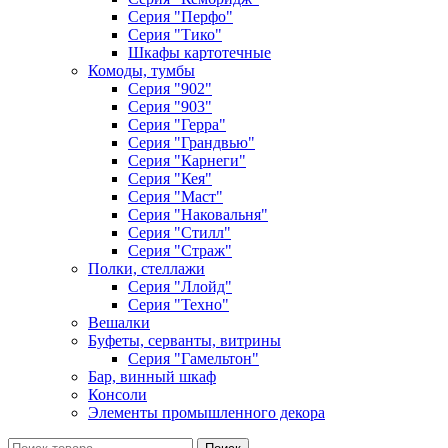
Серия "Перфо"
Серия "Тико"
Шкафы картотечные
Комоды, тумбы
Серия "902"
Серия "903"
Серия "Герра"
Серия "Грандвью"
Серия "Карнеги"
Серия "Кея"
Серия "Маст"
Серия "Наковальня"
Серия "Стилл"
Серия "Страж"
Полки, стеллажи
Серия "Ллойд"
Серия "Техно"
Вешалки
Буфеты, серванты, витрины
Серия "Гамельтон"
Бар, винный шкаф
Консоли
Элементы промышленного декора