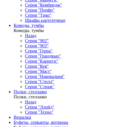
Серия "Кембридж"
Серия "Перфо"
Серия "Тико"
Шкафы картотечные
Комоды, тумбы
Комоды, тумбы
Назад
Серия "902"
Серия "903"
Серия "Герра"
Серия "Грандвью"
Серия "Карнеги"
Серия "Кея"
Серия "Маст"
Серия "Наковальня"
Серия "Стилл"
Серия "Страж"
Полки, стеллажи
Полки, стеллажи
Назад
Серия "Ллойд"
Серия "Техно"
Вешалки
Буфеты, серванты, витрины