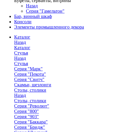
Буфеты, серванты, витрины
Назад
Серия "Гамельтон"
Бар, винный шкаф
Консоли
Элементы промышленного декора
Каталог
Назад
Каталог
Стулья
Назад
Стулья
Серия "Марк"
Серия "Пекота"
Серия "Свитч"
Скамьи, шезлонги
Столы, столики
Назад
Столы, столики
Серия "Револют"
Серия "800"
Серия "903"
Серия "Баккара"
Серия "Бридж"