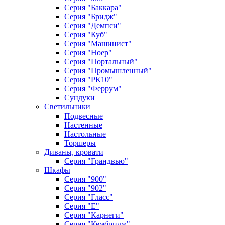
Серия "Баккара"
Серия "Бридж"
Серия "Демпси"
Серия "Куб"
Серия "Машинист"
Серия "Ноер"
Серия "Портальный"
Серия "Промышленный"
Серия "РК10"
Серия "Феррум"
Сундуки
Светильники
Подвесные
Настенные
Настольные
Торшеры
Диваны, кровати
Серия "Грандвью"
Шкафы
Серия "900"
Серия "902"
Серия "Гласс"
Серия "Е"
Серия "Карнеги"
Серия "Кембридж"