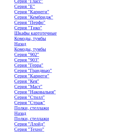
Серия "Гласс"
Серия "Е"
Серия "Карнеги"
Серия "Кембридж"
Серия "Перфо"
Серия "Тико"
Шкафы картотечные
Комоды, тумбы
Назад
Комоды, тумбы
Серия "902"
Серия "903"
Серия "Герра"
Серия "Грандвью"
Серия "Карнеги"
Серия "Кея"
Серия "Маст"
Серия "Наковальня"
Серия "Стилл"
Серия "Страж"
Полки, стеллажи
Назад
Полки, стеллажи
Серия "Ллойд"
Серия "Техно"