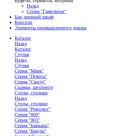
Буфеты, серванты, витрины
Назад
Серия "Гамельтон"
Бар, винный шкаф
Консоли
Элементы промышленного декора
Каталог
Назад
Каталог
Стулья
Назад
Стулья
Серия "Марк"
Серия "Пекота"
Серия "Свитч"
Скамьи, шезлонги
Столы, столики
Назад
Столы, столики
Серия "Револют"
Серия "800"
Серия "903"
Серия "Баккара"
Серия "Бридж"