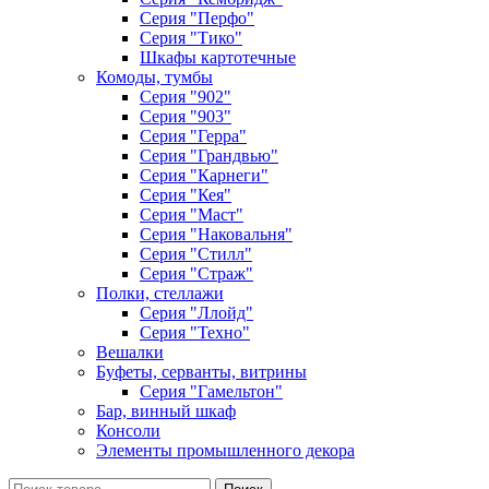
Серия "Перфо"
Серия "Тико"
Шкафы картотечные
Комоды, тумбы
Серия "902"
Серия "903"
Серия "Герра"
Серия "Грандвью"
Серия "Карнеги"
Серия "Кея"
Серия "Маст"
Серия "Наковальня"
Серия "Стилл"
Серия "Страж"
Полки, стеллажи
Серия "Ллойд"
Серия "Техно"
Вешалки
Буфеты, серванты, витрины
Серия "Гамельтон"
Бар, винный шкаф
Консоли
Элементы промышленного декора