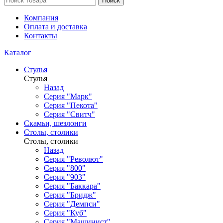
Поиск
Компания
Оплата и доставка
Контакты
Каталог
Стулья
Стулья
Назад
Серия "Марк"
Серия "Пекота"
Серия "Свитч"
Скамьи, шезлонги
Столы, столики
Столы, столики
Назад
Серия "Револют"
Серия "800"
Серия "903"
Серия "Баккара"
Серия "Бридж"
Серия "Демпси"
Серия "Куб"
Серия "Машинист"