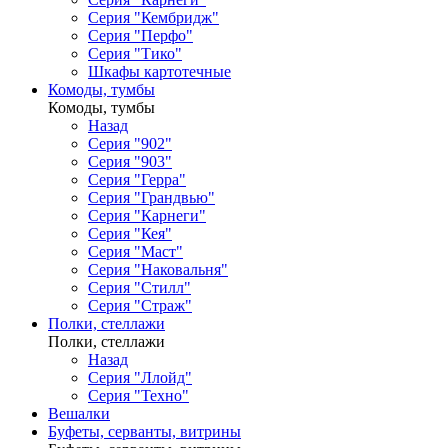
Серия "Кембридж"
Серия "Перфо"
Серия "Тико"
Шкафы картотечные
Комоды, тумбы
Комоды, тумбы
Назад
Серия "902"
Серия "903"
Серия "Герра"
Серия "Грандвью"
Серия "Карнеги"
Серия "Кея"
Серия "Маст"
Серия "Наковальня"
Серия "Стилл"
Серия "Страж"
Полки, стеллажи
Полки, стеллажи
Назад
Серия "Ллойд"
Серия "Техно"
Вешалки
Буфеты, серванты, витрины