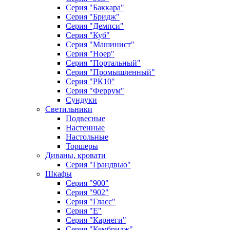
Серия "Баккара"
Серия "Бридж"
Серия "Демпси"
Серия "Куб"
Серия "Машинист"
Серия "Ноер"
Серия "Портальный"
Серия "Промышленный"
Серия "РК10"
Серия "Феррум"
Сундуки
Светильники
Подвесные
Настенные
Настольные
Торшеры
Диваны, кровати
Серия "Грандвью"
Шкафы
Серия "900"
Серия "902"
Серия "Гласс"
Серия "Е"
Серия "Карнеги"
Серия "Кембридж"