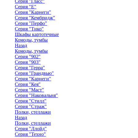
Серия "Гласс"
Серия "Е"
Серия "Карнеги"
Серия "Кембридж"
Серия "Перфо"
Серия "Тико"
Шкафы картотечные
Комоды, тумбы
Назад
Комоды, тумбы
Серия "902"
Серия "903"
Серия "Герра"
Серия "Грандвью"
Серия "Карнеги"
Серия "Кея"
Серия "Маст"
Серия "Наковальня"
Серия "Стилл"
Серия "Страж"
Полки, стеллажи
Назад
Полки, стеллажи
Серия "Ллойд"
Серия "Техно"