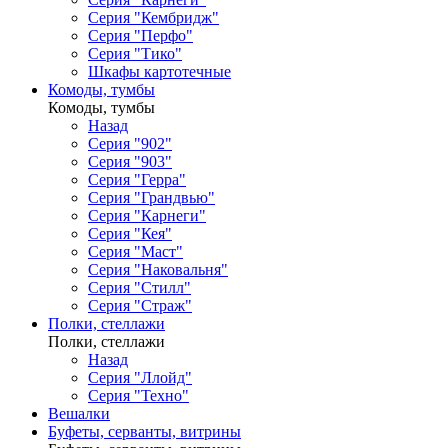
Серия "Кембридж"
Серия "Перфо"
Серия "Тико"
Шкафы картотечные
Комоды, тумбы
Комоды, тумбы
Назад
Серия "902"
Серия "903"
Серия "Герра"
Серия "Грандвью"
Серия "Карнеги"
Серия "Кея"
Серия "Маст"
Серия "Наковальня"
Серия "Стилл"
Серия "Страж"
Полки, стеллажи
Полки, стеллажи
Назад
Серия "Ллойд"
Серия "Техно"
Вешалки
Буфеты, серванты, витрины