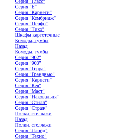
Серия "Гласс"
Серия "Е"
Серия "Карнеги"
Серия "Кембридж"
Серия "Перфо"
Серия "Тико"
Шкафы картотечные
Комоды, тумбы
Назад
Комоды, тумбы
Серия "902"
Серия "903"
Серия "Герра"
Серия "Грандвью"
Серия "Карнеги"
Серия "Кея"
Серия "Маст"
Серия "Наковальня"
Серия "Стилл"
Серия "Страж"
Полки, стеллажи
Назад
Полки, стеллажи
Серия "Ллойд"
Серия "Техно"