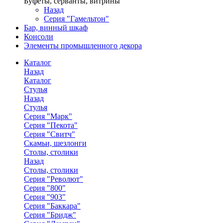
Буфеты, серванты, витрины
Назад
Серия "Гамельтон"
Бар, винный шкаф
Консоли
Элементы промышленного декора
Каталог
Назад
Каталог
Стулья
Назад
Стулья
Серия "Марк"
Серия "Пекота"
Серия "Свитч"
Скамьи, шезлонги
Столы, столики
Назад
Столы, столики
Серия "Револют"
Серия "800"
Серия "903"
Серия "Баккара"
Серия "Бридж"