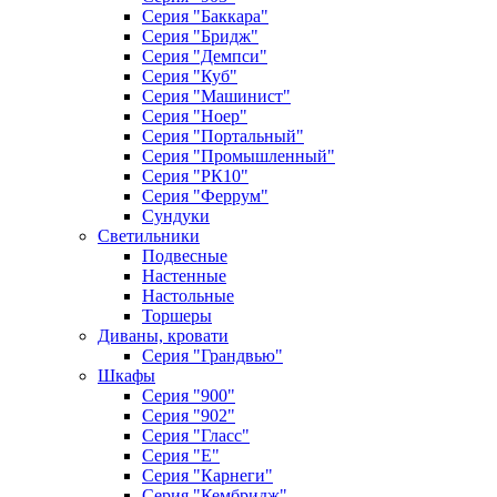
Серия "Баккара"
Серия "Бридж"
Серия "Демпси"
Серия "Куб"
Серия "Машинист"
Серия "Ноер"
Серия "Портальный"
Серия "Промышленный"
Серия "РК10"
Серия "Феррум"
Сундуки
Светильники
Подвесные
Настенные
Настольные
Торшеры
Диваны, кровати
Серия "Грандвью"
Шкафы
Серия "900"
Серия "902"
Серия "Гласс"
Серия "Е"
Серия "Карнеги"
Серия "Кембридж"