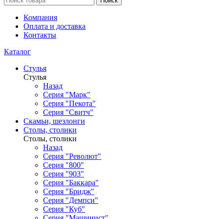
Поиск
Компания
Оплата и доставка
Контакты
Каталог
Стулья
Стулья
Назад
Серия "Марк"
Серия "Пекота"
Серия "Свитч"
Скамьи, шезлонги
Столы, столики
Столы, столики
Назад
Серия "Револют"
Серия "800"
Серия "903"
Серия "Баккара"
Серия "Бридж"
Серия "Демпси"
Серия "Куб"
Серия "Машинист"