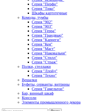
Серия "Перфо"
Серия "Тико"
Шкафы картотечные
Комоды, тумбы
Серия "902"
Серия "903"
Серия "Герра"
Серия "Грандвью"
Серия "Карнеги"
Серия "Кея"
Серия "Маст"
Серия "Наковальня"
Серия "Стилл"
Серия "Страж"
Полки, стеллажи
Серия "Ллойд"
Серия "Техно"
Вешалки
Буфеты, серванты, витрины
Серия "Гамельтон"
Бар, винный шкаф
Консоли
Элементы промышленного декора