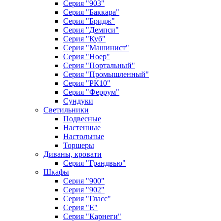
Серия "903"
Серия "Баккара"
Серия "Бридж"
Серия "Демпси"
Серия "Куб"
Серия "Машинист"
Серия "Ноер"
Серия "Портальный"
Серия "Промышленный"
Серия "РК10"
Серия "Феррум"
Сундуки
Светильники
Подвесные
Настенные
Настольные
Торшеры
Диваны, кровати
Серия "Грандвью"
Шкафы
Серия "900"
Серия "902"
Серия "Гласс"
Серия "Е"
Серия "Карнеги"