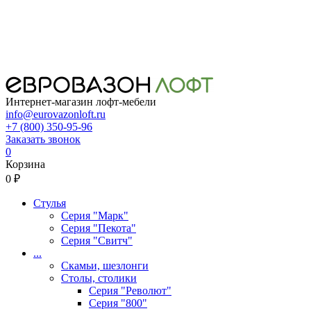
Интернет-магазин лофт-мебели
info@eurovazonloft.ru
+7 (800) 350-95-96
Заказать звонок
0
Корзина
0 ₽
Стулья
Серия "Марк"
Серия "Пекота"
Серия "Свитч"
...
Скамьи, шезлонги
Столы, столики
Серия "Револют"
Серия "800"