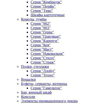
Серия "Кембридж"
Серия "Перфо"
Серия "Тико"
Шкафы картотечные
Комоды, тумбы
Серия "902"
Серия "903"
Серия "Герра"
Серия "Грандвью"
Серия "Карнеги"
Серия "Кея"
Серия "Маст"
Серия "Наковальня"
Серия "Стилл"
Серия "Страж"
Полки, стеллажи
Серия "Ллойд"
Серия "Техно"
Вешалки
Буфеты, серванты, витрины
Серия "Гамельтон"
Бар, винный шкаф
Консоли
Элементы промышленного декора