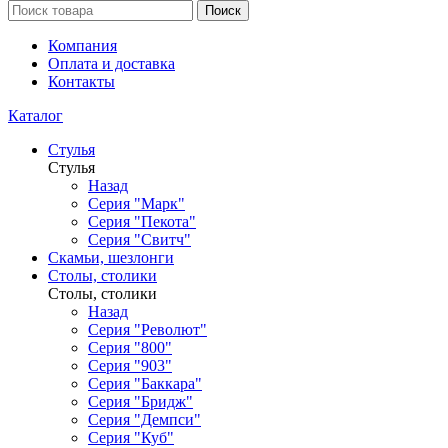
Поиск
Компания
Оплата и доставка
Контакты
Каталог
Стулья
Стулья
Назад
Серия "Марк"
Серия "Пекота"
Серия "Свитч"
Скамьи, шезлонги
Столы, столики
Столы, столики
Назад
Серия "Револют"
Серия "800"
Серия "903"
Серия "Баккара"
Серия "Бридж"
Серия "Демпси"
Серия "Куб"