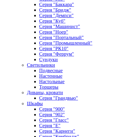
Серия "Баккара"
Серия "Бридж"
Серия "Демпси"
Серия "Куб"
Серия "Машинист"
Серия "Ноер"
Серия "Портальный"
Серия "Промышленный"
Серия "РК10"
Серия "Феррум"
Сундуки
Светильники
Подвесные
Настенные
Настольные
Торшеры
Диваны, кровати
Серия "Грандвью"
Шкафы
Серия "900"
Серия "902"
Серия "Гласс"
Серия "Е"
Серия "Карнеги"
Серия "Кембридж"