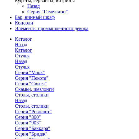
Буфеты, серванты, витрины
Назад
Серия "Гамельтон"
Бар, винный шкаф
Консоли
Элементы промышленного декора
Каталог
Назад
Каталог
Стулья
Назад
Стулья
Серия "Марк"
Серия "Пекота"
Серия "Свитч"
Скамьи, шезлонги
Столы, столики
Назад
Столы, столики
Серия "Револют"
Серия "800"
Серия "903"
Серия "Баккара"
Серия "Бридж"