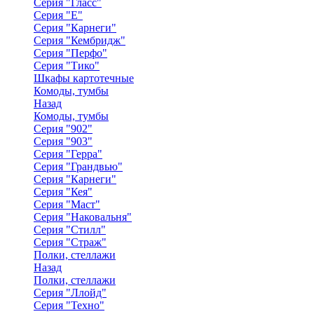
Серия "Гласс"
Серия "Е"
Серия "Карнеги"
Серия "Кембридж"
Серия "Перфо"
Серия "Тико"
Шкафы картотечные
Комоды, тумбы
Назад
Комоды, тумбы
Серия "902"
Серия "903"
Серия "Герра"
Серия "Грандвью"
Серия "Карнеги"
Серия "Кея"
Серия "Маст"
Серия "Наковальня"
Серия "Стилл"
Серия "Страж"
Полки, стеллажи
Назад
Полки, стеллажи
Серия "Ллойд"
Серия "Техно"