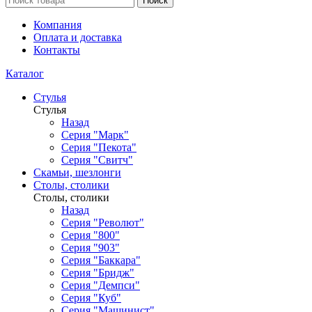
Поиск
Компания
Оплата и доставка
Контакты
Каталог
Стулья
Стулья
Назад
Серия "Марк"
Серия "Пекота"
Серия "Свитч"
Скамьи, шезлонги
Столы, столики
Столы, столики
Назад
Серия "Револют"
Серия "800"
Серия "903"
Серия "Баккара"
Серия "Бридж"
Серия "Демпси"
Серия "Куб"
Серия "Машинист"