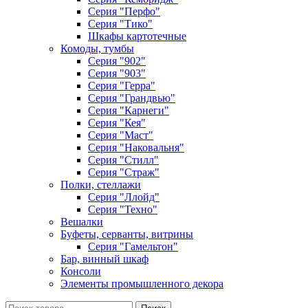
Серия "Перфо"
Серия "Тико"
Шкафы картотечные
Комоды, тумбы
Серия "902"
Серия "903"
Серия "Герра"
Серия "Грандвью"
Серия "Карнеги"
Серия "Кея"
Серия "Маст"
Серия "Наковальня"
Серия "Стилл"
Серия "Страж"
Полки, стеллажи
Серия "Ллойд"
Серия "Техно"
Вешалки
Буфеты, серванты, витрины
Серия "Гамельтон"
Бар, винный шкаф
Консоли
Элементы промышленного декора