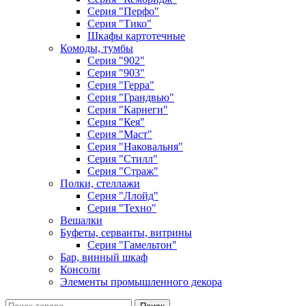
Серия "Перфо"
Серия "Тико"
Шкафы картотечные
Комоды, тумбы
Серия "902"
Серия "903"
Серия "Герра"
Серия "Грандвью"
Серия "Карнеги"
Серия "Кея"
Серия "Маст"
Серия "Наковальня"
Серия "Стилл"
Серия "Страж"
Полки, стеллажи
Серия "Ллойд"
Серия "Техно"
Вешалки
Буфеты, серванты, витрины
Серия "Гамельтон"
Бар, винный шкаф
Консоли
Элементы промышленного декора