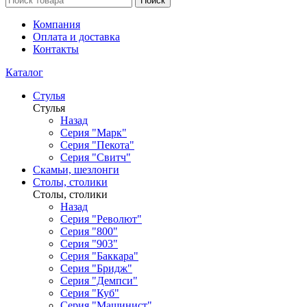
Поиск
Компания
Оплата и доставка
Контакты
Каталог
Стулья
Стулья
Назад
Серия "Марк"
Серия "Пекота"
Серия "Свитч"
Скамьи, шезлонги
Столы, столики
Столы, столики
Назад
Серия "Револют"
Серия "800"
Серия "903"
Серия "Баккара"
Серия "Бридж"
Серия "Демпси"
Серия "Куб"
Серия "Машинист"