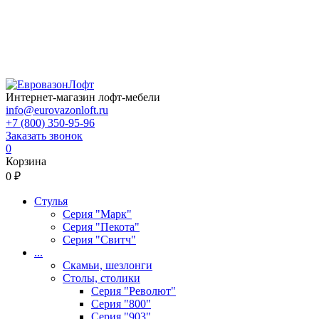
Интернет-магазин лофт-мебели
info@eurovazonloft.ru
+7 (800) 350-95-96
Заказать звонок
0
Корзина
0 ₽
Стулья
Серия "Марк"
Серия "Пекота"
Серия "Свитч"
...
Скамьи, шезлонги
Столы, столики
Серия "Револют"
Серия "800"
Серия "903"