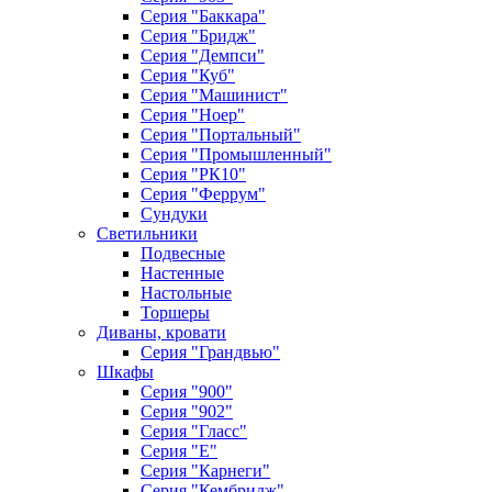
Серия "Баккара"
Серия "Бридж"
Серия "Демпси"
Серия "Куб"
Серия "Машинист"
Серия "Ноер"
Серия "Портальный"
Серия "Промышленный"
Серия "РК10"
Серия "Феррум"
Сундуки
Светильники
Подвесные
Настенные
Настольные
Торшеры
Диваны, кровати
Серия "Грандвью"
Шкафы
Серия "900"
Серия "902"
Серия "Гласс"
Серия "Е"
Серия "Карнеги"
Серия "Кембридж"