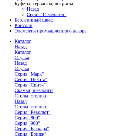
Буфеты, серванты, витрины
Назад
Серия "Гамельтон"
Бар, винный шкаф
Консоли
Элементы промышленного декора
Каталог
Назад
Каталог
Стулья
Назад
Стулья
Серия "Марк"
Серия "Пекота"
Серия "Свитч"
Скамьи, шезлонги
Столы, столики
Назад
Столы, столики
Серия "Револют"
Серия "800"
Серия "903"
Серия "Баккара"
Серия "Бридж"