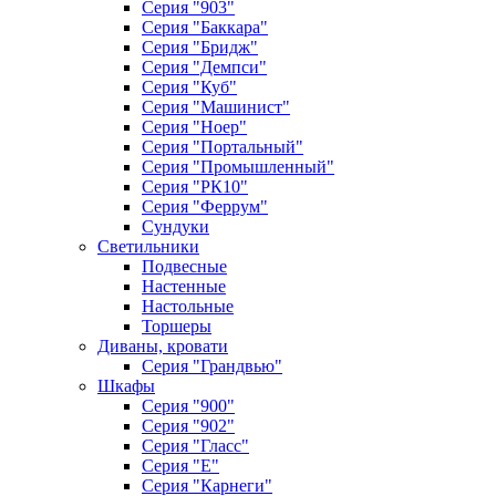
Серия "903"
Серия "Баккара"
Серия "Бридж"
Серия "Демпси"
Серия "Куб"
Серия "Машинист"
Серия "Ноер"
Серия "Портальный"
Серия "Промышленный"
Серия "РК10"
Серия "Феррум"
Сундуки
Светильники
Подвесные
Настенные
Настольные
Торшеры
Диваны, кровати
Серия "Грандвью"
Шкафы
Серия "900"
Серия "902"
Серия "Гласс"
Серия "Е"
Серия "Карнеги"