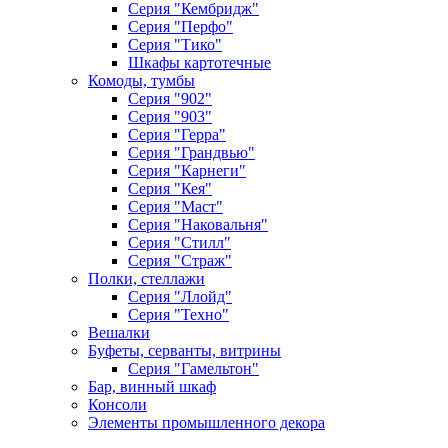
Серия "Кембридж"
Серия "Перфо"
Серия "Тико"
Шкафы картотечные
Комоды, тумбы
Серия "902"
Серия "903"
Серия "Герра"
Серия "Грандвью"
Серия "Карнеги"
Серия "Кея"
Серия "Маст"
Серия "Наковальня"
Серия "Стилл"
Серия "Страж"
Полки, стеллажи
Серия "Ллойд"
Серия "Техно"
Вешалки
Буфеты, серванты, витрины
Серия "Гамельтон"
Бар, винный шкаф
Консоли
Элементы промышленного декора