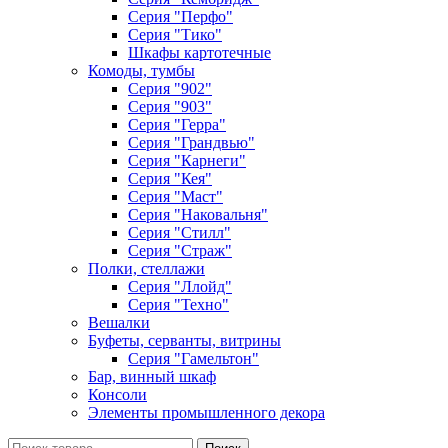
Серия "Перфо"
Серия "Тико"
Шкафы картотечные
Комоды, тумбы
Серия "902"
Серия "903"
Серия "Герра"
Серия "Грандвью"
Серия "Карнеги"
Серия "Кея"
Серия "Маст"
Серия "Наковальня"
Серия "Стилл"
Серия "Страж"
Полки, стеллажи
Серия "Ллойд"
Серия "Техно"
Вешалки
Буфеты, серванты, витрины
Серия "Гамельтон"
Бар, винный шкаф
Консоли
Элементы промышленного декора