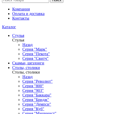
Поиск
Компания
Оплата и доставка
Контакты
Каталог
Стулья
Стулья
Назад
Серия "Марк"
Серия "Пекота"
Серия "Свитч"
Скамьи, шезлонги
Столы, столики
Столы, столики
Назад
Серия "Револют"
Серия "800"
Серия "903"
Серия "Баккара"
Серия "Бридж"
Серия "Демпси"
Серия "Куб"
Серия "Машинист"