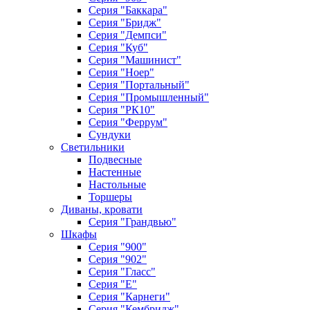
Серия "Баккара"
Серия "Бридж"
Серия "Демпси"
Серия "Куб"
Серия "Машинист"
Серия "Ноер"
Серия "Портальный"
Серия "Промышленный"
Серия "РК10"
Серия "Феррум"
Сундуки
Светильники
Подвесные
Настенные
Настольные
Торшеры
Диваны, кровати
Серия "Грандвью"
Шкафы
Серия "900"
Серия "902"
Серия "Гласс"
Серия "Е"
Серия "Карнеги"
Серия "Кембридж"