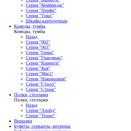
Серия "Кембридж"
Серия "Перфо"
Серия "Тико"
Шкафы картотечные
Комоды, тумбы
Комоды, тумбы
Назад
Серия "902"
Серия "903"
Серия "Герра"
Серия "Грандвью"
Серия "Карнеги"
Серия "Кея"
Серия "Маст"
Серия "Наковальня"
Серия "Стилл"
Серия "Страж"
Полки, стеллажи
Полки, стеллажи
Назад
Серия "Ллойд"
Серия "Техно"
Вешалки
Буфеты, серванты, витрины