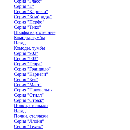
Серия "Гласс"
Серия "Е"
Серия "Карнеги"
Серия "Кембридж"
Серия "Перфо"
Серия "Тико"
Шкафы картотечные
Комоды, тумбы
Назад
Комоды, тумбы
Серия "902"
Серия "903"
Серия "Герра"
Серия "Грандвью"
Серия "Карнеги"
Серия "Кея"
Серия "Маст"
Серия "Наковальня"
Серия "Стилл"
Серия "Страж"
Полки, стеллажи
Назад
Полки, стеллажи
Серия "Ллойд"
Серия "Техно"