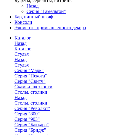
Буфеты, серванты, витрины
Назад
Серия "Гамельтон"
Бар, винный шкаф
Консоли
Элементы промышленного декора
Каталог
Назад
Каталог
Стулья
Назад
Стулья
Серия "Марк"
Серия "Пекота"
Серия "Свитч"
Скамьи, шезлонги
Столы, столики
Назад
Столы, столики
Серия "Револют"
Серия "800"
Серия "903"
Серия "Баккара"
Серия "Бридж"