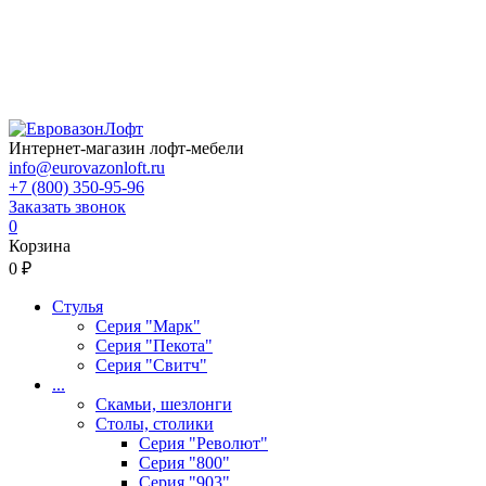
Интернет-магазин лофт-мебели
info@eurovazonloft.ru
+7 (800) 350-95-96
Заказать звонок
0
Корзина
0 ₽
Стулья
Серия "Марк"
Серия "Пекота"
Серия "Свитч"
...
Скамьи, шезлонги
Столы, столики
Серия "Револют"
Серия "800"
Серия "903"