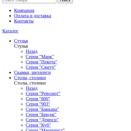
Поиск
Компания
Оплата и доставка
Контакты
Каталог
Стулья
Стулья
Назад
Серия "Марк"
Серия "Пекота"
Серия "Свитч"
Скамьи, шезлонги
Столы, столики
Столы, столики
Назад
Серия "Револют"
Серия "800"
Серия "903"
Серия "Баккара"
Серия "Бридж"
Серия "Демпси"
Серия "Куб"
Серия "Машинист"