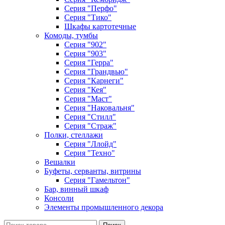
Серия "Перфо"
Серия "Тико"
Шкафы картотечные
Комоды, тумбы
Серия "902"
Серия "903"
Серия "Герра"
Серия "Грандвью"
Серия "Карнеги"
Серия "Кея"
Серия "Маст"
Серия "Наковальня"
Серия "Стилл"
Серия "Страж"
Полки, стеллажи
Серия "Ллойд"
Серия "Техно"
Вешалки
Буфеты, серванты, витрины
Серия "Гамельтон"
Бар, винный шкаф
Консоли
Элементы промышленного декора