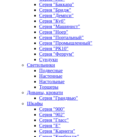
Серия "Баккара"
Серия "Бридж"
Серия "Демпси"
Серия "Куб"
Серия "Машинист"
Серия "Ноер"
Серия "Портальный"
Серия "Промышленный"
Серия "РК10"
Серия "Феррум"
Сундуки
Светильники
Подвесные
Настенные
Настольные
Торшеры
Диваны, кровати
Серия "Грандвью"
Шкафы
Серия "900"
Серия "902"
Серия "Гласс"
Серия "Е"
Серия "Карнеги"
Серия "Кембридж"