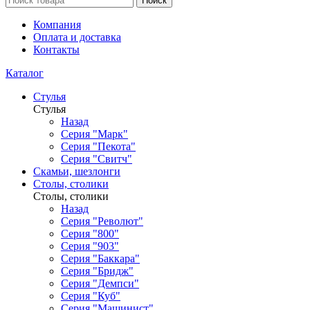
Поиск
Компания
Оплата и доставка
Контакты
Каталог
Стулья
Стулья
Назад
Серия "Марк"
Серия "Пекота"
Серия "Свитч"
Скамьи, шезлонги
Столы, столики
Столы, столики
Назад
Серия "Револют"
Серия "800"
Серия "903"
Серия "Баккара"
Серия "Бридж"
Серия "Демпси"
Серия "Куб"
Серия "Машинист"