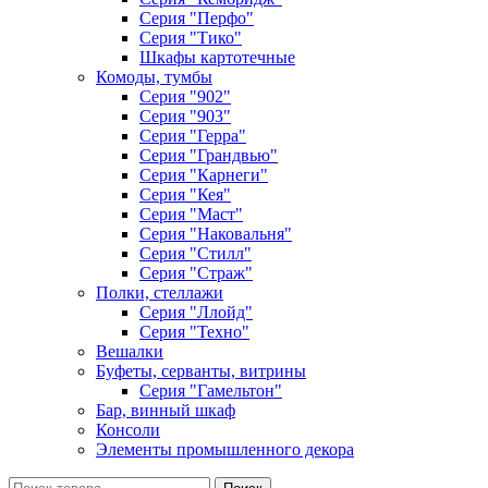
Серия "Перфо"
Серия "Тико"
Шкафы картотечные
Комоды, тумбы
Серия "902"
Серия "903"
Серия "Герра"
Серия "Грандвью"
Серия "Карнеги"
Серия "Кея"
Серия "Маст"
Серия "Наковальня"
Серия "Стилл"
Серия "Страж"
Полки, стеллажи
Серия "Ллойд"
Серия "Техно"
Вешалки
Буфеты, серванты, витрины
Серия "Гамельтон"
Бар, винный шкаф
Консоли
Элементы промышленного декора