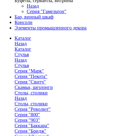
Буфеты, серванты, витрины
Назад
Серия "Гамельтон"
Бар, винный шкаф
Консоли
Элементы промышленного декора
Каталог
Назад
Каталог
Стулья
Назад
Стулья
Серия "Марк"
Серия "Пекота"
Серия "Свитч"
Скамьи, шезлонги
Столы, столики
Назад
Столы, столики
Серия "Револют"
Серия "800"
Серия "903"
Серия "Баккара"
Серия "Бридж"