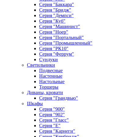
Серия "Баккара"
Серия "Бридж"
Серия "Демпси"
Серия "Куб"
Серия "Машинист"
Серия "Ноер"
Серия "Портальный"
Серия "Промышленный"
Серия "РК10"
Серия "Феррум"
Сундуки
Светильники
Подвесные
Настенные
Настольные
Торшеры
Диваны, кровати
Серия "Грандвью"
Шкафы
Серия "900"
Серия "902"
Серия "Гласс"
Серия "Е"
Серия "Карнеги"
Серия "Кембридж"