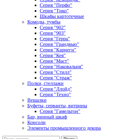
Серия "Перфо"
Серия "Тико"
Шкафы картотечные
Комоды, тумбы
Серия "902"
Серия "903"
Серия "Герра"
Серия "Грандвью"
Серия "Карнеги"
Серия "Кея"
Серия "Маст"
Серия "Наковальня"
Серия "Стилл"
Серия "Страж"
Полки, стеллажи
Серия "Ллойд"
Серия "Техно"
Вешалки
Буфеты, серванты, витрины
Серия "Гамельтон"
Бар, винный шкаф
Консоли
Элементы промышленного декора