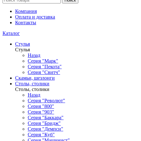
Поиск
Компания
Оплата и доставка
Контакты
Каталог
Стулья
Стулья
Назад
Серия "Марк"
Серия "Пекота"
Серия "Свитч"
Скамьи, шезлонги
Столы, столики
Столы, столики
Назад
Серия "Револют"
Серия "800"
Серия "903"
Серия "Баккара"
Серия "Бридж"
Серия "Демпси"
Серия "Куб"
Серия "Машинист"