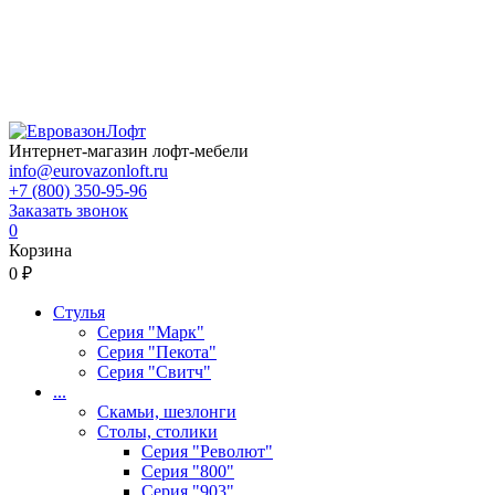
Интернет-магазин лофт-мебели
info@eurovazonloft.ru
+7 (800) 350-95-96
Заказать звонок
0
Корзина
0 ₽
Стулья
Серия "Марк"
Серия "Пекота"
Серия "Свитч"
...
Скамьи, шезлонги
Столы, столики
Серия "Револют"
Серия "800"
Серия "903"