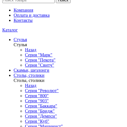
Поиск
Компания
Оплата и доставка
Контакты
Каталог
Стулья
Стулья
Назад
Серия "Марк"
Серия "Пекота"
Серия "Свитч"
Скамьи, шезлонги
Столы, столики
Столы, столики
Назад
Серия "Револют"
Серия "800"
Серия "903"
Серия "Баккара"
Серия "Бридж"
Серия "Демпси"
Серия "Куб"
Серия "Машинист"