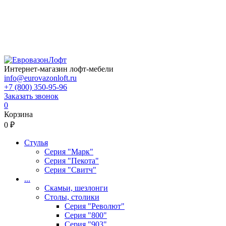
Интернет-магазин лофт-мебели
info@eurovazonloft.ru
+7 (800) 350-95-96
Заказать звонок
0
Корзина
0 ₽
Стулья
Серия "Марк"
Серия "Пекота"
Серия "Свитч"
...
Скамьи, шезлонги
Столы, столики
Серия "Револют"
Серия "800"
Серия "903"