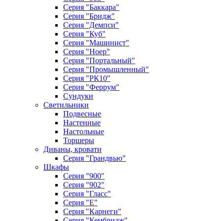
Серия "Баккара"
Серия "Бридж"
Серия "Демпси"
Серия "Куб"
Серия "Машинист"
Серия "Ноер"
Серия "Портальный"
Серия "Промышленный"
Серия "РК10"
Серия "Феррум"
Сундуки
Светильники
Подвесные
Настенные
Настольные
Торшеры
Диваны, кровати
Серия "Грандвью"
Шкафы
Серия "900"
Серия "902"
Серия "Гласс"
Серия "Е"
Серия "Карнеги"
Серия "Кембридж"