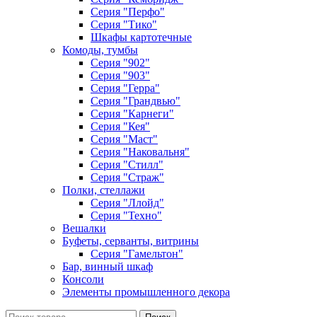
Серия "Перфо"
Серия "Тико"
Шкафы картотечные
Комоды, тумбы
Серия "902"
Серия "903"
Серия "Герра"
Серия "Грандвью"
Серия "Карнеги"
Серия "Кея"
Серия "Маст"
Серия "Наковальня"
Серия "Стилл"
Серия "Страж"
Полки, стеллажи
Серия "Ллойд"
Серия "Техно"
Вешалки
Буфеты, серванты, витрины
Серия "Гамельтон"
Бар, винный шкаф
Консоли
Элементы промышленного декора