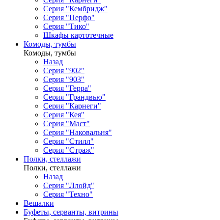
Серия "Кембридж"
Серия "Перфо"
Серия "Тико"
Шкафы картотечные
Комоды, тумбы
Комоды, тумбы
Назад
Серия "902"
Серия "903"
Серия "Герра"
Серия "Грандвью"
Серия "Карнеги"
Серия "Кея"
Серия "Маст"
Серия "Наковальня"
Серия "Стилл"
Серия "Страж"
Полки, стеллажи
Полки, стеллажи
Назад
Серия "Ллойд"
Серия "Техно"
Вешалки
Буфеты, серванты, витрины