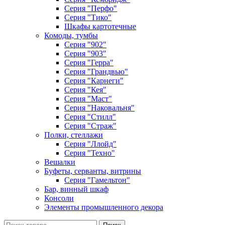
Серия "Перфо"
Серия "Тико"
Шкафы картотечные
Комоды, тумбы
Серия "902"
Серия "903"
Серия "Герра"
Серия "Грандвью"
Серия "Карнеги"
Серия "Кея"
Серия "Маст"
Серия "Наковальня"
Серия "Стилл"
Серия "Страж"
Полки, стеллажи
Серия "Ллойд"
Серия "Техно"
Вешалки
Буфеты, серванты, витрины
Серия "Гамельтон"
Бар, винный шкаф
Консоли
Элементы промышленного декора