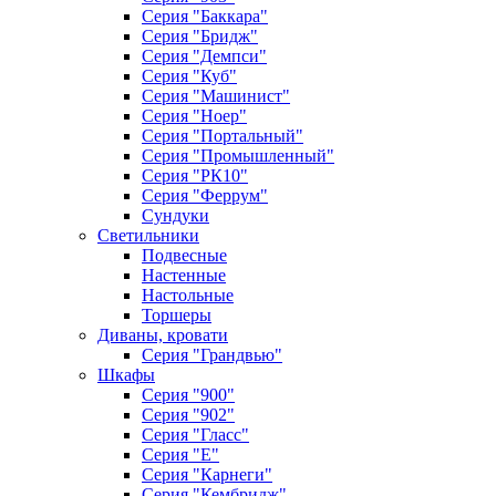
Серия "Баккара"
Серия "Бридж"
Серия "Демпси"
Серия "Куб"
Серия "Машинист"
Серия "Ноер"
Серия "Портальный"
Серия "Промышленный"
Серия "РК10"
Серия "Феррум"
Сундуки
Светильники
Подвесные
Настенные
Настольные
Торшеры
Диваны, кровати
Серия "Грандвью"
Шкафы
Серия "900"
Серия "902"
Серия "Гласс"
Серия "Е"
Серия "Карнеги"
Серия "Кембридж"