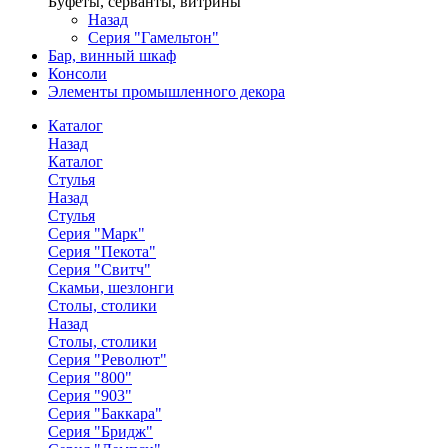
Буфеты, серванты, витрины
Назад
Серия "Гамельтон"
Бар, винный шкаф
Консоли
Элементы промышленного декора
Каталог
Назад
Каталог
Стулья
Назад
Стулья
Серия "Марк"
Серия "Пекота"
Серия "Свитч"
Скамьи, шезлонги
Столы, столики
Назад
Столы, столики
Серия "Револют"
Серия "800"
Серия "903"
Серия "Баккара"
Серия "Бридж"