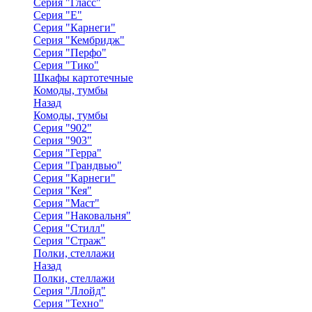
Серия "Гласс"
Серия "Е"
Серия "Карнеги"
Серия "Кембридж"
Серия "Перфо"
Серия "Тико"
Шкафы картотечные
Комоды, тумбы
Назад
Комоды, тумбы
Серия "902"
Серия "903"
Серия "Герра"
Серия "Грандвью"
Серия "Карнеги"
Серия "Кея"
Серия "Маст"
Серия "Наковальня"
Серия "Стилл"
Серия "Страж"
Полки, стеллажи
Назад
Полки, стеллажи
Серия "Ллойд"
Серия "Техно"