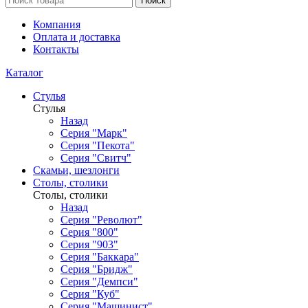
Поиск
Компания
Оплата и доставка
Контакты
Каталог
Стулья
Стулья
Назад
Серия "Марк"
Серия "Пекота"
Серия "Свитч"
Скамьи, шезлонги
Столы, столики
Столы, столики
Назад
Серия "Револют"
Серия "800"
Серия "903"
Серия "Баккара"
Серия "Бридж"
Серия "Демпси"
Серия "Куб"
Серия "Машинист"