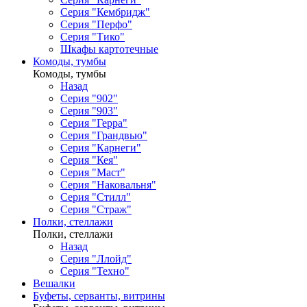
Серия "Кембридж"
Серия "Перфо"
Серия "Тико"
Шкафы картотечные
Комоды, тумбы
Комоды, тумбы
Назад
Серия "902"
Серия "903"
Серия "Герра"
Серия "Грандвью"
Серия "Карнеги"
Серия "Кея"
Серия "Маст"
Серия "Наковальня"
Серия "Стилл"
Серия "Страж"
Полки, стеллажи
Полки, стеллажи
Назад
Серия "Ллойд"
Серия "Техно"
Вешалки
Буфеты, серванты, витрины