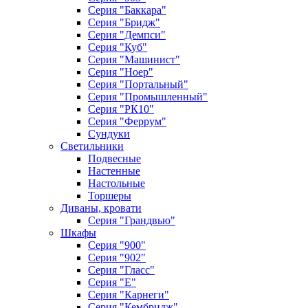
Серия "Баккара"
Серия "Бридж"
Серия "Демпси"
Серия "Куб"
Серия "Машинист"
Серия "Ноер"
Серия "Портальный"
Серия "Промышленный"
Серия "РК10"
Серия "Феррум"
Сундуки
Светильники
Подвесные
Настенные
Настольные
Торшеры
Диваны, кровати
Серия "Грандвью"
Шкафы
Серия "900"
Серия "902"
Серия "Гласс"
Серия "Е"
Серия "Карнеги"
Серия "Кембридж"