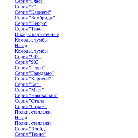
Серия "Гласс"
Серия "Е"
Серия "Карнеги"
Серия "Кембридж"
Серия "Перфо"
Серия "Тико"
Шкафы картотечные
Комоды, тумбы
Назад
Комоды, тумбы
Серия "902"
Серия "903"
Серия "Герра"
Серия "Грандвью"
Серия "Карнеги"
Серия "Кея"
Серия "Маст"
Серия "Наковальня"
Серия "Стилл"
Серия "Страж"
Полки, стеллажи
Назад
Полки, стеллажи
Серия "Ллойд"
Серия "Техно"