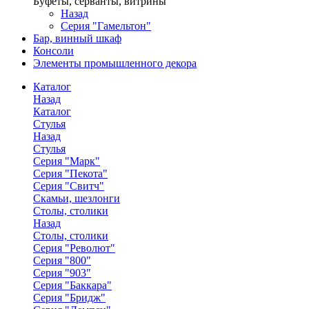
Буфеты, серванты, витрины
Назад
Серия "Гамельтон"
Бар, винный шкаф
Консоли
Элементы промышленного декора
Каталог
Назад
Каталог
Стулья
Назад
Стулья
Серия "Марк"
Серия "Пекота"
Серия "Свитч"
Скамьи, шезлонги
Столы, столики
Назад
Столы, столики
Серия "Револют"
Серия "800"
Серия "903"
Серия "Баккара"
Серия "Бридж"