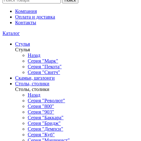
Поиск
Компания
Оплата и доставка
Контакты
Каталог
Стулья
Стулья
Назад
Серия "Марк"
Серия "Пекота"
Серия "Свитч"
Скамьи, шезлонги
Столы, столики
Столы, столики
Назад
Серия "Револют"
Серия "800"
Серия "903"
Серия "Баккара"
Серия "Бридж"
Серия "Демпси"
Серия "Куб"
Серия "Машинист"