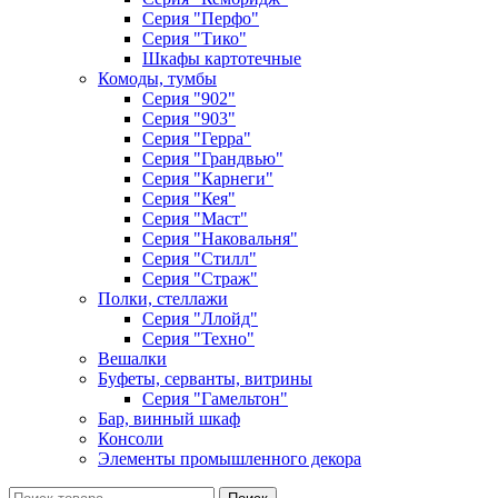
Серия "Перфо"
Серия "Тико"
Шкафы картотечные
Комоды, тумбы
Серия "902"
Серия "903"
Серия "Герра"
Серия "Грандвью"
Серия "Карнеги"
Серия "Кея"
Серия "Маст"
Серия "Наковальня"
Серия "Стилл"
Серия "Страж"
Полки, стеллажи
Серия "Ллойд"
Серия "Техно"
Вешалки
Буфеты, серванты, витрины
Серия "Гамельтон"
Бар, винный шкаф
Консоли
Элементы промышленного декора