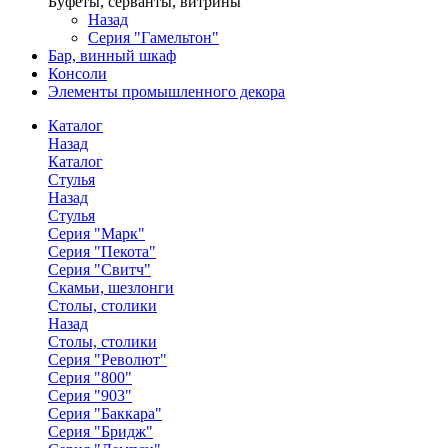
Буфеты, серванты, витрины
Назад
Серия "Гамельтон"
Бар, винный шкаф
Консоли
Элементы промышленного декора
Каталог
Назад
Каталог
Стулья
Назад
Стулья
Серия "Марк"
Серия "Пекота"
Серия "Свитч"
Скамьи, шезлонги
Столы, столики
Назад
Столы, столики
Серия "Револют"
Серия "800"
Серия "903"
Серия "Баккара"
Серия "Бридж"