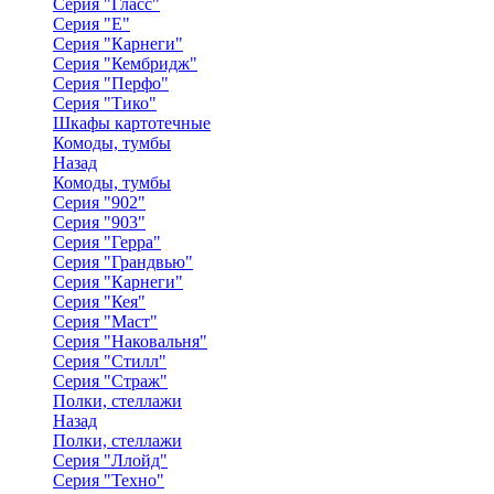
Серия "Гласс"
Серия "Е"
Серия "Карнеги"
Серия "Кембридж"
Серия "Перфо"
Серия "Тико"
Шкафы картотечные
Комоды, тумбы
Назад
Комоды, тумбы
Серия "902"
Серия "903"
Серия "Герра"
Серия "Грандвью"
Серия "Карнеги"
Серия "Кея"
Серия "Маст"
Серия "Наковальня"
Серия "Стилл"
Серия "Страж"
Полки, стеллажи
Назад
Полки, стеллажи
Серия "Ллойд"
Серия "Техно"