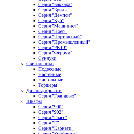
Серия "Баккара"
Серия "Бридж"
Серия "Демпси"
Серия "Куб"
Серия "Машинист"
Серия "Ноер"
Серия "Портальный"
Серия "Промышленный"
Серия "РК10"
Серия "Феррум"
Сундуки
Светильники
Подвесные
Настенные
Настольные
Торшеры
Диваны, кровати
Серия "Грандвью"
Шкафы
Серия "900"
Серия "902"
Серия "Гласс"
Серия "Е"
Серия "Карнеги"
Серия "Кембридж"