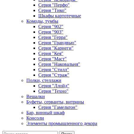
Серия "Перфо"
Серия "Тико"
Шкафы картотечные
Комоды, тумбы
Серия "902"
Серия "903"
Серия "Герра"
Серия "Грандвью"
Серия "Карнеги"
Серия "Кея"
Серия "Маст"
Серия "Наковальня"
Серия "Стилл"
Серия "Страж"
Полки, стеллажи
Серия "Ллойд"
Серия "Техно"
Вешалки
Буфеты, серванты, витрины
Серия "Гамельтон"
Бар, винный шкаф
Консоли
Элементы промышленного декора