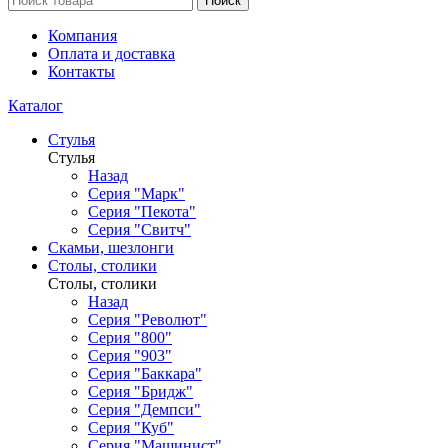
Поиск
Компания
Оплата и доставка
Контакты
Каталог
Стулья
Стулья
Назад
Серия "Марк"
Серия "Пекота"
Серия "Свитч"
Скамьи, шезлонги
Столы, столики
Столы, столики
Назад
Серия "Револют"
Серия "800"
Серия "903"
Серия "Баккара"
Серия "Бридж"
Серия "Демпси"
Серия "Куб"
Серия "Машинист"