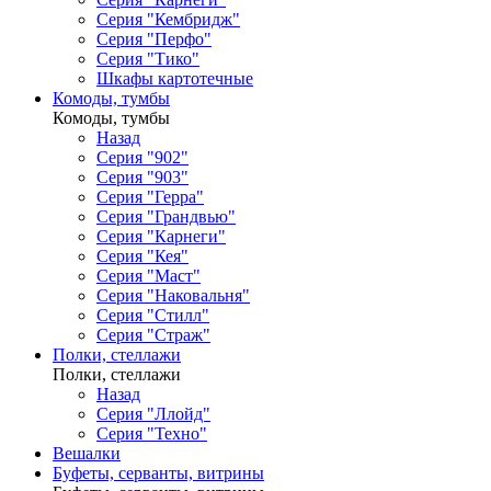
Серия "Кембридж"
Серия "Перфо"
Серия "Тико"
Шкафы картотечные
Комоды, тумбы
Комоды, тумбы
Назад
Серия "902"
Серия "903"
Серия "Герра"
Серия "Грандвью"
Серия "Карнеги"
Серия "Кея"
Серия "Маст"
Серия "Наковальня"
Серия "Стилл"
Серия "Страж"
Полки, стеллажи
Полки, стеллажи
Назад
Серия "Ллойд"
Серия "Техно"
Вешалки
Буфеты, серванты, витрины