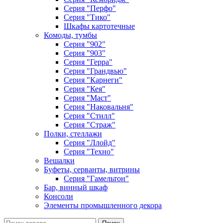
Серия "Перфо"
Серия "Тико"
Шкафы картотечные
Комоды, тумбы
Серия "902"
Серия "903"
Серия "Герра"
Серия "Грандвью"
Серия "Карнеги"
Серия "Кея"
Серия "Маст"
Серия "Наковальня"
Серия "Стилл"
Серия "Страж"
Полки, стеллажи
Серия "Ллойд"
Серия "Техно"
Вешалки
Буфеты, серванты, витрины
Серия "Гамельтон"
Бар, винный шкаф
Консоли
Элементы промышленного декора