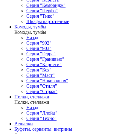
Серия "Кембридж"
Серия "Перфо"
Серия "Тико"
Шкафы картотечные
Комоды, тумбы
Комоды, тумбы
Назад
Серия "902"
Серия "903"
Серия "Герра"
Серия "Грандвью"
Серия "Карнеги"
Серия "Кея"
Серия "Маст"
Серия "Наковальня"
Серия "Стилл"
Серия "Страж"
Полки, стеллажи
Полки, стеллажи
Назад
Серия "Ллойд"
Серия "Техно"
Вешалки
Буфеты, серванты, витрины