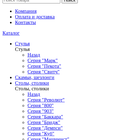
Поиск
Компания
Оплата и доставка
Контакты
Каталог
Стулья
Стулья
Назад
Серия "Марк"
Серия "Пекота"
Серия "Свитч"
Скамьи, шезлонги
Столы, столики
Столы, столики
Назад
Серия "Револют"
Серия "800"
Серия "903"
Серия "Баккара"
Серия "Бридж"
Серия "Демпси"
Серия "Куб"
Серия "Машинист"