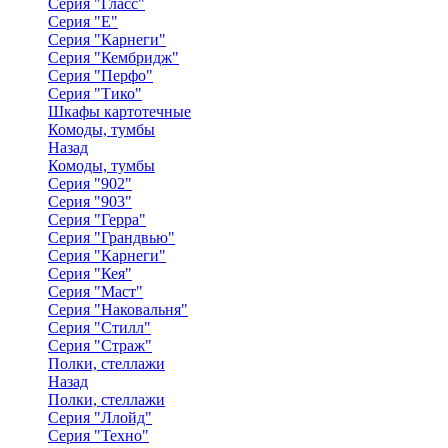
Серия "Гласс"
Серия "Е"
Серия "Карнеги"
Серия "Кембридж"
Серия "Перфо"
Серия "Тико"
Шкафы картотечные
Комоды, тумбы
Назад
Комоды, тумбы
Серия "902"
Серия "903"
Серия "Герра"
Серия "Грандвью"
Серия "Карнеги"
Серия "Кея"
Серия "Маст"
Серия "Наковальня"
Серия "Стилл"
Серия "Страж"
Полки, стеллажи
Назад
Полки, стеллажи
Серия "Ллойд"
Серия "Техно"