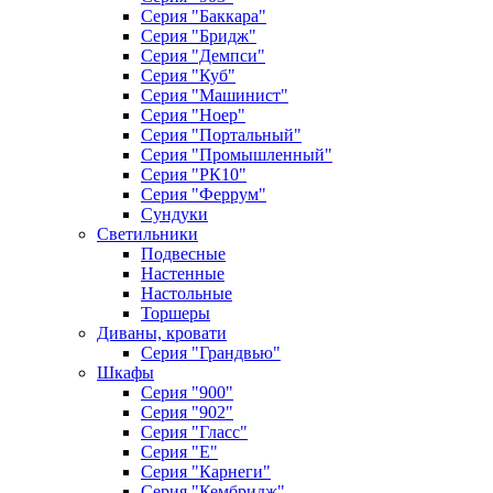
Серия "Баккара"
Серия "Бридж"
Серия "Демпси"
Серия "Куб"
Серия "Машинист"
Серия "Ноер"
Серия "Портальный"
Серия "Промышленный"
Серия "РК10"
Серия "Феррум"
Сундуки
Светильники
Подвесные
Настенные
Настольные
Торшеры
Диваны, кровати
Серия "Грандвью"
Шкафы
Серия "900"
Серия "902"
Серия "Гласс"
Серия "Е"
Серия "Карнеги"
Серия "Кембридж"