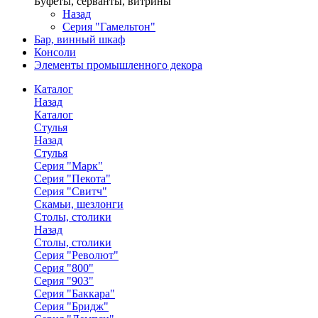
Буфеты, серванты, витрины
Назад
Серия "Гамельтон"
Бар, винный шкаф
Консоли
Элементы промышленного декора
Каталог
Назад
Каталог
Стулья
Назад
Стулья
Серия "Марк"
Серия "Пекота"
Серия "Свитч"
Скамьи, шезлонги
Столы, столики
Назад
Столы, столики
Серия "Револют"
Серия "800"
Серия "903"
Серия "Баккара"
Серия "Бридж"