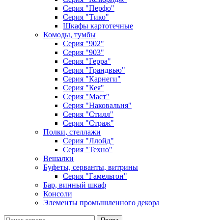
Серия "Перфо"
Серия "Тико"
Шкафы картотечные
Комоды, тумбы
Серия "902"
Серия "903"
Серия "Герра"
Серия "Грандвью"
Серия "Карнеги"
Серия "Кея"
Серия "Маст"
Серия "Наковальня"
Серия "Стилл"
Серия "Страж"
Полки, стеллажи
Серия "Ллойд"
Серия "Техно"
Вешалки
Буфеты, серванты, витрины
Серия "Гамельтон"
Бар, винный шкаф
Консоли
Элементы промышленного декора