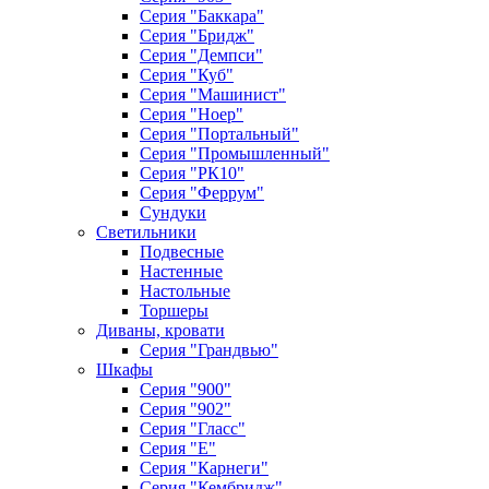
Серия "Баккара"
Серия "Бридж"
Серия "Демпси"
Серия "Куб"
Серия "Машинист"
Серия "Ноер"
Серия "Портальный"
Серия "Промышленный"
Серия "РК10"
Серия "Феррум"
Сундуки
Светильники
Подвесные
Настенные
Настольные
Торшеры
Диваны, кровати
Серия "Грандвью"
Шкафы
Серия "900"
Серия "902"
Серия "Гласс"
Серия "Е"
Серия "Карнеги"
Серия "Кембридж"