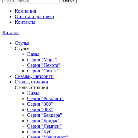
Поиск
Компания
Оплата и доставка
Контакты
Каталог
Стулья
Стулья
Назад
Серия "Марк"
Серия "Пекота"
Серия "Свитч"
Скамьи, шезлонги
Столы, столики
Столы, столики
Назад
Серия "Револют"
Серия "800"
Серия "903"
Серия "Баккара"
Серия "Бридж"
Серия "Демпси"
Серия "Куб"
Серия "Машинист"