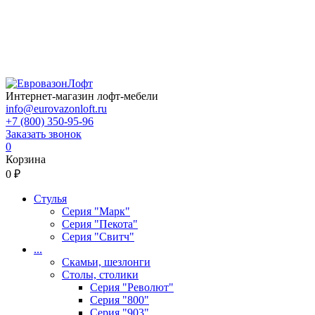
Интернет-магазин лофт-мебели
info@eurovazonloft.ru
+7 (800) 350-95-96
Заказать звонок
0
Корзина
0 ₽
Стулья
Серия "Марк"
Серия "Пекота"
Серия "Свитч"
...
Скамьи, шезлонги
Столы, столики
Серия "Револют"
Серия "800"
Серия "903"