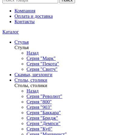
Поиск
Компания
Оплата и доставка
Контакты
Каталог
Стулья
Стулья
Назад
Серия "Марк"
Серия "Пекота"
Серия "Свитч"
Скамьи, шезлонги
Столы, столики
Столы, столики
Назад
Серия "Револют"
Серия "800"
Серия "903"
Серия "Баккара"
Серия "Бридж"
Серия "Демпси"
Серия "Куб"
Серия "Машинист"