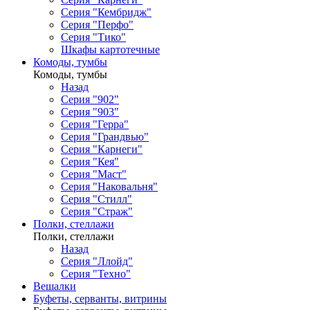
Серия "Кембридж"
Серия "Перфо"
Серия "Тико"
Шкафы картотечные
Комоды, тумбы
Комоды, тумбы
Назад
Серия "902"
Серия "903"
Серия "Герра"
Серия "Грандвью"
Серия "Карнеги"
Серия "Кея"
Серия "Маст"
Серия "Наковальня"
Серия "Стилл"
Серия "Страж"
Полки, стеллажи
Полки, стеллажи
Назад
Серия "Ллойд"
Серия "Техно"
Вешалки
Буфеты, серванты, витрины