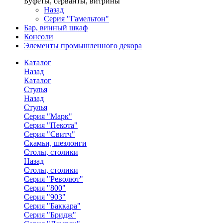
Буфеты, серванты, витрины
Назад
Серия "Гамельтон"
Бар, винный шкаф
Консоли
Элементы промышленного декора
Каталог
Назад
Каталог
Стулья
Назад
Стулья
Серия "Марк"
Серия "Пекота"
Серия "Свитч"
Скамьи, шезлонги
Столы, столики
Назад
Столы, столики
Серия "Револют"
Серия "800"
Серия "903"
Серия "Баккара"
Серия "Бридж"