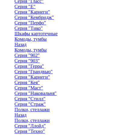
Серия "Гласс"
Серия "Е"
Серия "Карнеги"
Серия "Кембридж"
Серия "Перфо"
Серия "Тико"
Шкафы картотечные
Комоды, тумбы
Назад
Комоды, тумбы
Серия "902"
Серия "903"
Серия "Герра"
Серия "Грандвью"
Серия "Карнеги"
Серия "Кея"
Серия "Маст"
Серия "Наковальня"
Серия "Стилл"
Серия "Страж"
Полки, стеллажи
Назад
Полки, стеллажи
Серия "Ллойд"
Серия "Техно"