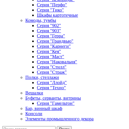
Серия "Перфо"
Серия "Тико"
Шкафы картотечные
Комоды, тумбы
Серия "902"
Серия "903"
Серия "Герра"
Серия "Грандвью"
Серия "Карнеги"
Серия "Кея"
Серия "Маст"
Серия "Наковальня"
Серия "Стилл"
Серия "Страж"
Полки, стеллажи
Серия "Ллойд"
Серия "Техно"
Вешалки
Буфеты, серванты, витрины
Серия "Гамельтон"
Бар, винный шкаф
Консоли
Элементы промышленного декора