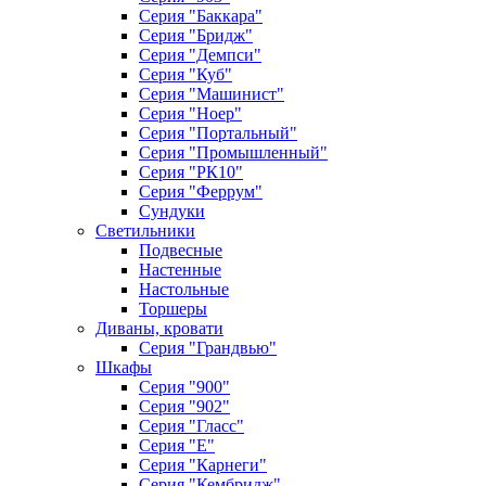
Серия "Баккара"
Серия "Бридж"
Серия "Демпси"
Серия "Куб"
Серия "Машинист"
Серия "Ноер"
Серия "Портальный"
Серия "Промышленный"
Серия "РК10"
Серия "Феррум"
Сундуки
Светильники
Подвесные
Настенные
Настольные
Торшеры
Диваны, кровати
Серия "Грандвью"
Шкафы
Серия "900"
Серия "902"
Серия "Гласс"
Серия "Е"
Серия "Карнеги"
Серия "Кембридж"