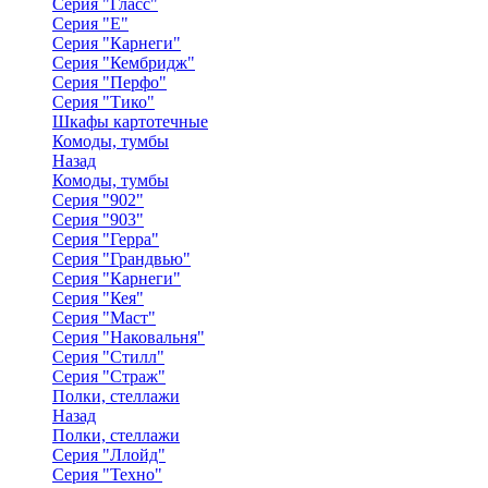
Серия "Гласс"
Серия "Е"
Серия "Карнеги"
Серия "Кембридж"
Серия "Перфо"
Серия "Тико"
Шкафы картотечные
Комоды, тумбы
Назад
Комоды, тумбы
Серия "902"
Серия "903"
Серия "Герра"
Серия "Грандвью"
Серия "Карнеги"
Серия "Кея"
Серия "Маст"
Серия "Наковальня"
Серия "Стилл"
Серия "Страж"
Полки, стеллажи
Назад
Полки, стеллажи
Серия "Ллойд"
Серия "Техно"