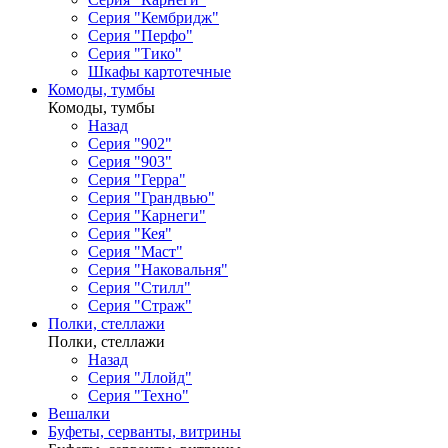
Серия "Кембридж"
Серия "Перфо"
Серия "Тико"
Шкафы картотечные
Комоды, тумбы
Комоды, тумбы
Назад
Серия "902"
Серия "903"
Серия "Герра"
Серия "Грандвью"
Серия "Карнеги"
Серия "Кея"
Серия "Маст"
Серия "Наковальня"
Серия "Стилл"
Серия "Страж"
Полки, стеллажи
Полки, стеллажи
Назад
Серия "Ллойд"
Серия "Техно"
Вешалки
Буфеты, серванты, витрины