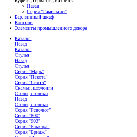
Буфеты, серванты, витрины
Назад
Серия "Гамельтон"
Бар, винный шкаф
Консоли
Элементы промышленного декора
Каталог
Назад
Каталог
Стулья
Назад
Стулья
Серия "Марк"
Серия "Пекота"
Серия "Свитч"
Скамьи, шезлонги
Столы, столики
Назад
Столы, столики
Серия "Револют"
Серия "800"
Серия "903"
Серия "Баккара"
Серия "Бридж"