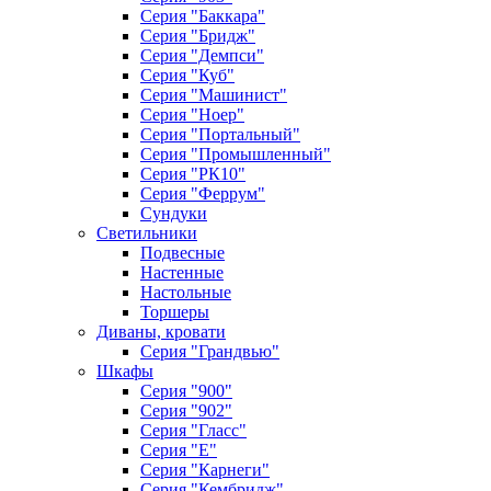
Серия "Баккара"
Серия "Бридж"
Серия "Демпси"
Серия "Куб"
Серия "Машинист"
Серия "Ноер"
Серия "Портальный"
Серия "Промышленный"
Серия "РК10"
Серия "Феррум"
Сундуки
Светильники
Подвесные
Настенные
Настольные
Торшеры
Диваны, кровати
Серия "Грандвью"
Шкафы
Серия "900"
Серия "902"
Серия "Гласс"
Серия "Е"
Серия "Карнеги"
Серия "Кембридж"