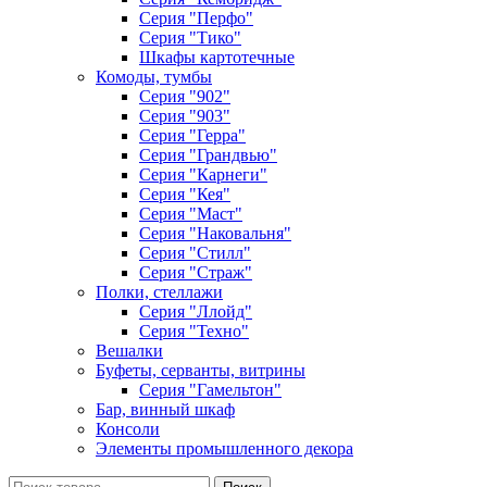
Серия "Перфо"
Серия "Тико"
Шкафы картотечные
Комоды, тумбы
Серия "902"
Серия "903"
Серия "Герра"
Серия "Грандвью"
Серия "Карнеги"
Серия "Кея"
Серия "Маст"
Серия "Наковальня"
Серия "Стилл"
Серия "Страж"
Полки, стеллажи
Серия "Ллойд"
Серия "Техно"
Вешалки
Буфеты, серванты, витрины
Серия "Гамельтон"
Бар, винный шкаф
Консоли
Элементы промышленного декора