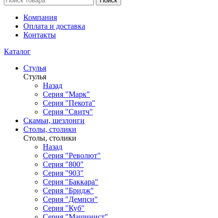
Поиск
Компания
Оплата и доставка
Контакты
Каталог
Стулья
Стулья
Назад
Серия "Марк"
Серия "Пекота"
Серия "Свитч"
Скамьи, шезлонги
Столы, столики
Столы, столики
Назад
Серия "Револют"
Серия "800"
Серия "903"
Серия "Баккара"
Серия "Бридж"
Серия "Демпси"
Серия "Куб"
Серия "Машинист"