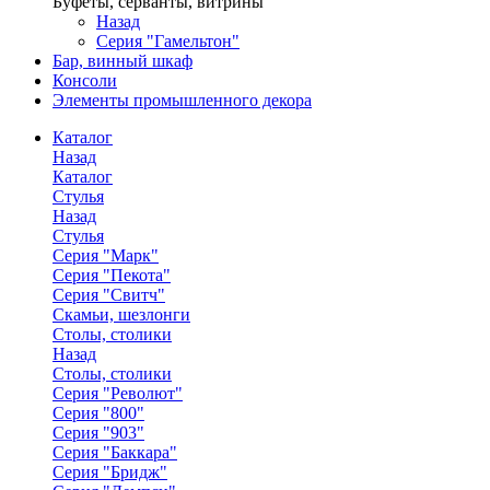
Буфеты, серванты, витрины
Назад
Серия "Гамельтон"
Бар, винный шкаф
Консоли
Элементы промышленного декора
Каталог
Назад
Каталог
Стулья
Назад
Стулья
Серия "Марк"
Серия "Пекота"
Серия "Свитч"
Скамьи, шезлонги
Столы, столики
Назад
Столы, столики
Серия "Револют"
Серия "800"
Серия "903"
Серия "Баккара"
Серия "Бридж"