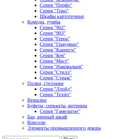
Серия "Перфо"
Серия "Тико"
Шкафы картотечные
Комоды, тумбы
Серия "902"
Серия "903"
Серия "Герра"
Серия "Грандвью"
Серия "Карнеги"
Серия "Кея"
Серия "Маст"
Серия "Наковальня"
Серия "Стилл"
Серия "Страж"
Полки, стеллажи
Серия "Ллойд"
Серия "Техно"
Вешалки
Буфеты, серванты, витрины
Серия "Гамельтон"
Бар, винный шкаф
Консоли
Элементы промышленного декора