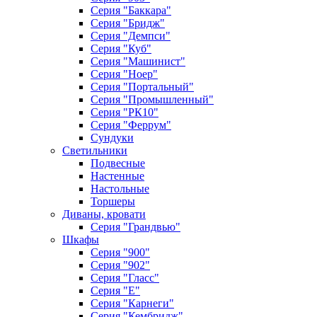
Серия "Баккара"
Серия "Бридж"
Серия "Демпси"
Серия "Куб"
Серия "Машинист"
Серия "Ноер"
Серия "Портальный"
Серия "Промышленный"
Серия "РК10"
Серия "Феррум"
Сундуки
Светильники
Подвесные
Настенные
Настольные
Торшеры
Диваны, кровати
Серия "Грандвью"
Шкафы
Серия "900"
Серия "902"
Серия "Гласс"
Серия "Е"
Серия "Карнеги"
Серия "Кембридж"