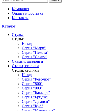
Поиск
Компания
Оплата и доставка
Контакты
Каталог
Стулья
Стулья
Назад
Серия "Марк"
Серия "Пекота"
Серия "Свитч"
Скамьи, шезлонги
Столы, столики
Столы, столики
Назад
Серия "Револют"
Серия "800"
Серия "903"
Серия "Баккара"
Серия "Бридж"
Серия "Демпси"
Серия "Куб"
Серия "Машинист"