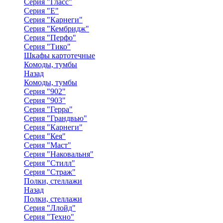
Серия "Гласс"
Серия "Е"
Серия "Карнеги"
Серия "Кембридж"
Серия "Перфо"
Серия "Тико"
Шкафы картотечные
Комоды, тумбы
Назад
Комоды, тумбы
Серия "902"
Серия "903"
Серия "Герра"
Серия "Грандвью"
Серия "Карнеги"
Серия "Кея"
Серия "Маст"
Серия "Наковальня"
Серия "Стилл"
Серия "Страж"
Полки, стеллажи
Назад
Полки, стеллажи
Серия "Ллойд"
Серия "Техно"