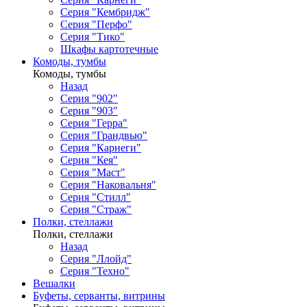
Серия "Кембридж"
Серия "Перфо"
Серия "Тико"
Шкафы картотечные
Комоды, тумбы
Комоды, тумбы
Назад
Серия "902"
Серия "903"
Серия "Герра"
Серия "Грандвью"
Серия "Карнеги"
Серия "Кея"
Серия "Маст"
Серия "Наковальня"
Серия "Стилл"
Серия "Страж"
Полки, стеллажи
Полки, стеллажи
Назад
Серия "Ллойд"
Серия "Техно"
Вешалки
Буфеты, серванты, витрины