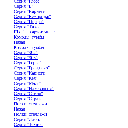
Серия "Гласс"
Серия "Е"
Серия "Карнеги"
Серия "Кембридж"
Серия "Перфо"
Серия "Тико"
Шкафы картотечные
Комоды, тумбы
Назад
Комоды, тумбы
Серия "902"
Серия "903"
Серия "Герра"
Серия "Грандвью"
Серия "Карнеги"
Серия "Кея"
Серия "Маст"
Серия "Наковальня"
Серия "Стилл"
Серия "Страж"
Полки, стеллажи
Назад
Полки, стеллажи
Серия "Ллойд"
Серия "Техно"