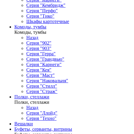
Серия "Кембридж"
Серия "Перфо"
Серия "Тико"
Шкафы картотечные
Комоды, тумбы
Комоды, тумбы
Назад
Серия "902"
Серия "903"
Серия "Герра"
Серия "Грандвью"
Серия "Карнеги"
Серия "Кея"
Серия "Маст"
Серия "Наковальня"
Серия "Стилл"
Серия "Страж"
Полки, стеллажи
Полки, стеллажи
Назад
Серия "Ллойд"
Серия "Техно"
Вешалки
Буфеты, серванты, витрины