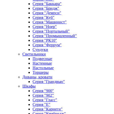
Серия "Баккара"
Серия "Бридж"
Серия "Демпси"
Серия "Куб"
Серия "Машинист"
Серия "Ноер"
Серия "Портальный"
Серия "Промышленный"
Серия "РК10"
Серия "Феррум"
Сундуки
Светильники
Подвесные
Настенные
Настольные
Торшеры
Диваны, кровати
Серия "Грандвью"
Шкафы
Серия "900"
Серия "902"
Серия "Гласс"
Серия "Е"
Серия "Карнеги"
Серия "Кембридж"