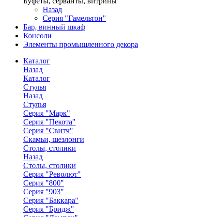
Буфеты, серванты, витрины
Назад
Серия "Гамельтон"
Бар, винный шкаф
Консоли
Элементы промышленного декора
Каталог
Назад
Каталог
Стулья
Назад
Стулья
Серия "Марк"
Серия "Пекота"
Серия "Свитч"
Скамьи, шезлонги
Столы, столики
Назад
Столы, столики
Серия "Револют"
Серия "800"
Серия "903"
Серия "Баккара"
Серия "Бридж"