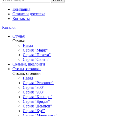
Поиск
Компания
Оплата и доставка
Контакты
Каталог
Стулья
Стулья
Назад
Серия "Марк"
Серия "Пекота"
Серия "Свитч"
Скамьи, шезлонги
Столы, столики
Столы, столики
Назад
Серия "Револют"
Серия "800"
Серия "903"
Серия "Баккара"
Серия "Бридж"
Серия "Демпси"
Серия "Куб"
Серия "Машинист"