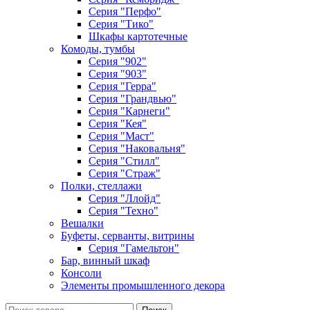
Серия "Перфо"
Серия "Тико"
Шкафы картотечные
Комоды, тумбы
Серия "902"
Серия "903"
Серия "Герра"
Серия "Грандвью"
Серия "Карнеги"
Серия "Кея"
Серия "Маст"
Серия "Наковальня"
Серия "Стилл"
Серия "Страж"
Полки, стеллажи
Серия "Ллойд"
Серия "Техно"
Вешалки
Буфеты, серванты, витрины
Серия "Гамельтон"
Бар, винный шкаф
Консоли
Элементы промышленного декора