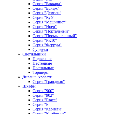
Серия "Баккара"
Серия "Бридж"
Серия "Демпси"
Серия "Куб"
Серия "Машинист"
Серия "Ноер"
Серия "Портальный"
Серия "Промышленный"
Серия "РК10"
Серия "Феррум"
Сундуки
Светильники
Подвесные
Настенные
Настольные
Торшеры
Диваны, кровати
Серия "Грандвью"
Шкафы
Серия "900"
Серия "902"
Серия "Гласс"
Серия "Е"
Серия "Карнеги"
Серия "Кембридж"