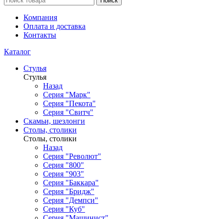
Поиск
Компания
Оплата и доставка
Контакты
Каталог
Стулья
Стулья
Назад
Серия "Марк"
Серия "Пекота"
Серия "Свитч"
Скамьи, шезлонги
Столы, столики
Столы, столики
Назад
Серия "Револют"
Серия "800"
Серия "903"
Серия "Баккара"
Серия "Бридж"
Серия "Демпси"
Серия "Куб"
Серия "Машинист"