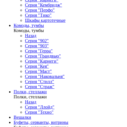
Серия "Кембридж"
Серия "Перфо"
Серия "Тико"
Шкафы картотечные
Комоды, тумбы
Комоды, тумбы
Назад
Серия "902"
Серия "903"
Серия "Герра"
Серия "Грандвью"
Серия "Карнеги"
Серия "Кея"
Серия "Маст"
Серия "Наковальня"
Серия "Стилл"
Серия "Страж"
Полки, стеллажи
Полки, стеллажи
Назад
Серия "Ллойд"
Серия "Техно"
Вешалки
Буфеты, серванты, витрины