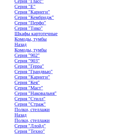
Серия "Гласс"
Серия "Е"
Серия "Карнеги"
Серия "Кембридж"
Серия "Перфо"
Серия "Тико"
Шкафы картотечные
Комоды, тумбы
Назад
Комоды, тумбы
Серия "902"
Серия "903"
Серия "Герра"
Серия "Грандвью"
Серия "Карнеги"
Серия "Кея"
Серия "Маст"
Серия "Наковальня"
Серия "Стилл"
Серия "Страж"
Полки, стеллажи
Назад
Полки, стеллажи
Серия "Ллойд"
Серия "Техно"