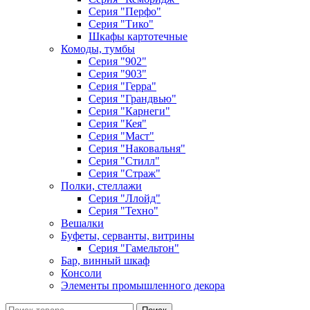
Серия "Перфо"
Серия "Тико"
Шкафы картотечные
Комоды, тумбы
Серия "902"
Серия "903"
Серия "Герра"
Серия "Грандвью"
Серия "Карнеги"
Серия "Кея"
Серия "Маст"
Серия "Наковальня"
Серия "Стилл"
Серия "Страж"
Полки, стеллажи
Серия "Ллойд"
Серия "Техно"
Вешалки
Буфеты, серванты, витрины
Серия "Гамельтон"
Бар, винный шкаф
Консоли
Элементы промышленного декора