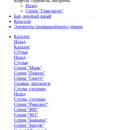
Буфеты, серванты, витрины
Назад
Серия "Гамельтон"
Бар, винный шкаф
Консоли
Элементы промышленного декора
Каталог
Назад
Каталог
Стулья
Назад
Стулья
Серия "Марк"
Серия "Пекота"
Серия "Свитч"
Скамьи, шезлонги
Столы, столики
Назад
Столы, столики
Серия "Револют"
Серия "800"
Серия "903"
Серия "Баккара"
Серия "Бридж"