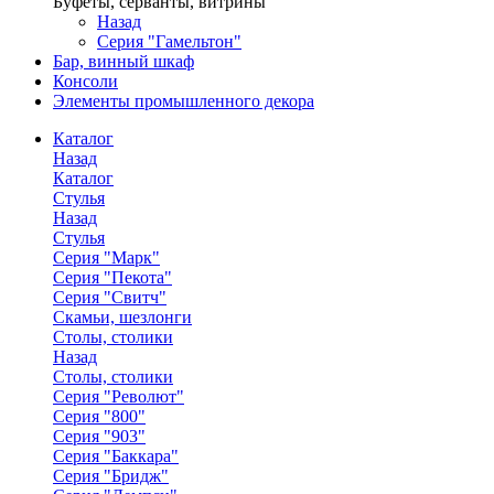
Буфеты, серванты, витрины
Назад
Серия "Гамельтон"
Бар, винный шкаф
Консоли
Элементы промышленного декора
Каталог
Назад
Каталог
Стулья
Назад
Стулья
Серия "Марк"
Серия "Пекота"
Серия "Свитч"
Скамьи, шезлонги
Столы, столики
Назад
Столы, столики
Серия "Револют"
Серия "800"
Серия "903"
Серия "Баккара"
Серия "Бридж"