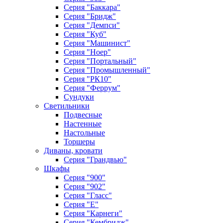
Серия "Баккара"
Серия "Бридж"
Серия "Демпси"
Серия "Куб"
Серия "Машинист"
Серия "Ноер"
Серия "Портальный"
Серия "Промышленный"
Серия "РК10"
Серия "Феррум"
Сундуки
Светильники
Подвесные
Настенные
Настольные
Торшеры
Диваны, кровати
Серия "Грандвью"
Шкафы
Серия "900"
Серия "902"
Серия "Гласс"
Серия "Е"
Серия "Карнеги"
Серия "Кембридж"