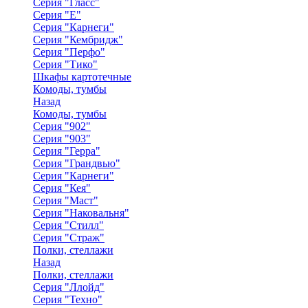
Серия "Гласс"
Серия "Е"
Серия "Карнеги"
Серия "Кембридж"
Серия "Перфо"
Серия "Тико"
Шкафы картотечные
Комоды, тумбы
Назад
Комоды, тумбы
Серия "902"
Серия "903"
Серия "Герра"
Серия "Грандвью"
Серия "Карнеги"
Серия "Кея"
Серия "Маст"
Серия "Наковальня"
Серия "Стилл"
Серия "Страж"
Полки, стеллажи
Назад
Полки, стеллажи
Серия "Ллойд"
Серия "Техно"