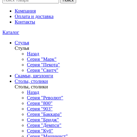
Поиск
Компания
Оплата и доставка
Контакты
Каталог
Стулья
Стулья
Назад
Серия "Марк"
Серия "Пекота"
Серия "Свитч"
Скамьи, шезлонги
Столы, столики
Столы, столики
Назад
Серия "Револют"
Серия "800"
Серия "903"
Серия "Баккара"
Серия "Бридж"
Серия "Демпси"
Серия "Куб"
Серия "Машинист"