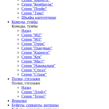
Серия "Кембридж"
Серия "Перфо"
Серия "Тико"
Шкафы картотечные
Комоды, тумбы
Комоды, тумбы
Назад
Серия "902"
Серия "903"
Серия "Герра"
Серия "Грандвью"
Серия "Карнеги"
Серия "Кея"
Серия "Маст"
Серия "Наковальня"
Серия "Стилл"
Серия "Страж"
Полки, стеллажи
Полки, стеллажи
Назад
Серия "Ллойд"
Серия "Техно"
Вешалки
Буфеты, серванты, витрины