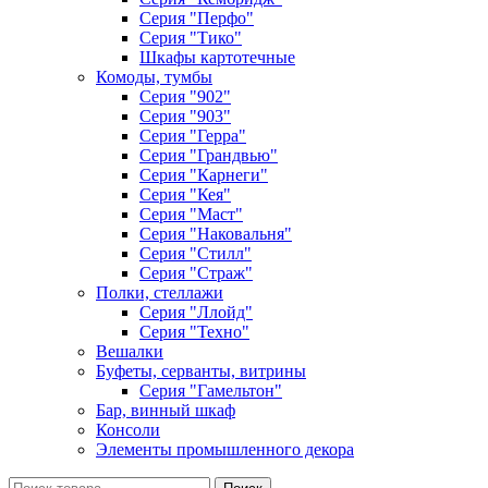
Серия "Перфо"
Серия "Тико"
Шкафы картотечные
Комоды, тумбы
Серия "902"
Серия "903"
Серия "Герра"
Серия "Грандвью"
Серия "Карнеги"
Серия "Кея"
Серия "Маст"
Серия "Наковальня"
Серия "Стилл"
Серия "Страж"
Полки, стеллажи
Серия "Ллойд"
Серия "Техно"
Вешалки
Буфеты, серванты, витрины
Серия "Гамельтон"
Бар, винный шкаф
Консоли
Элементы промышленного декора