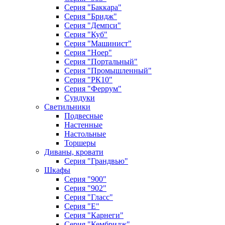
Серия "Баккара"
Серия "Бридж"
Серия "Демпси"
Серия "Куб"
Серия "Машинист"
Серия "Ноер"
Серия "Портальный"
Серия "Промышленный"
Серия "РК10"
Серия "Феррум"
Сундуки
Светильники
Подвесные
Настенные
Настольные
Торшеры
Диваны, кровати
Серия "Грандвью"
Шкафы
Серия "900"
Серия "902"
Серия "Гласс"
Серия "Е"
Серия "Карнеги"
Серия "Кембридж"