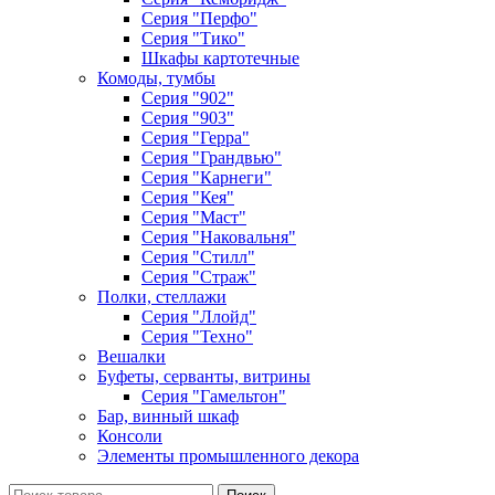
Серия "Перфо"
Серия "Тико"
Шкафы картотечные
Комоды, тумбы
Серия "902"
Серия "903"
Серия "Герра"
Серия "Грандвью"
Серия "Карнеги"
Серия "Кея"
Серия "Маст"
Серия "Наковальня"
Серия "Стилл"
Серия "Страж"
Полки, стеллажи
Серия "Ллойд"
Серия "Техно"
Вешалки
Буфеты, серванты, витрины
Серия "Гамельтон"
Бар, винный шкаф
Консоли
Элементы промышленного декора