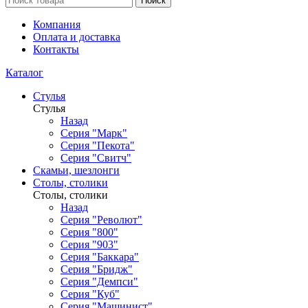
Поиск
Компания
Оплата и доставка
Контакты
Каталог
Стулья
Стулья
Назад
Серия "Марк"
Серия "Пекота"
Серия "Свитч"
Скамьи, шезлонги
Столы, столики
Столы, столики
Назад
Серия "Револют"
Серия "800"
Серия "903"
Серия "Баккара"
Серия "Бридж"
Серия "Демпси"
Серия "Куб"
Серия "Машинист"