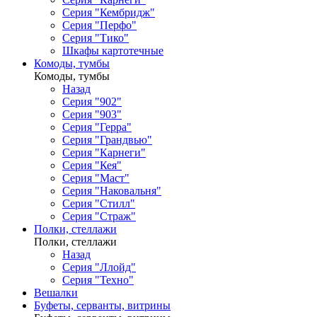
Серия "Кембридж"
Серия "Перфо"
Серия "Тико"
Шкафы картотечные
Комоды, тумбы
Комоды, тумбы
Назад
Серия "902"
Серия "903"
Серия "Герра"
Серия "Грандвью"
Серия "Карнеги"
Серия "Кея"
Серия "Маст"
Серия "Наковальня"
Серия "Стилл"
Серия "Страж"
Полки, стеллажи
Полки, стеллажи
Назад
Серия "Ллойд"
Серия "Техно"
Вешалки
Буфеты, серванты, витрины