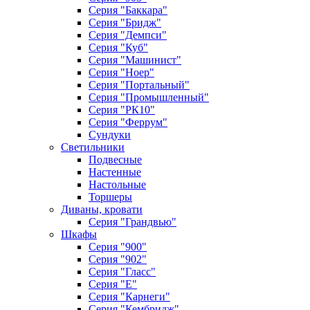
Серия "Баккара"
Серия "Бридж"
Серия "Демпси"
Серия "Куб"
Серия "Машинист"
Серия "Ноер"
Серия "Портальный"
Серия "Промышленный"
Серия "РК10"
Серия "Феррум"
Сундуки
Светильники
Подвесные
Настенные
Настольные
Торшеры
Диваны, кровати
Серия "Грандвью"
Шкафы
Серия "900"
Серия "902"
Серия "Гласс"
Серия "Е"
Серия "Карнеги"
Серия "Кембридж"