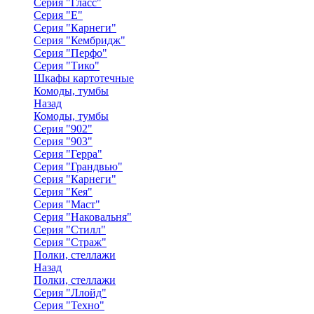
Серия "Гласс"
Серия "Е"
Серия "Карнеги"
Серия "Кембридж"
Серия "Перфо"
Серия "Тико"
Шкафы картотечные
Комоды, тумбы
Назад
Комоды, тумбы
Серия "902"
Серия "903"
Серия "Герра"
Серия "Грандвью"
Серия "Карнеги"
Серия "Кея"
Серия "Маст"
Серия "Наковальня"
Серия "Стилл"
Серия "Страж"
Полки, стеллажи
Назад
Полки, стеллажи
Серия "Ллойд"
Серия "Техно"