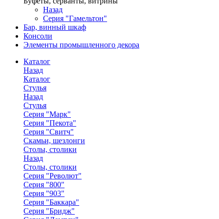
Буфеты, серванты, витрины
Назад
Серия "Гамельтон"
Бар, винный шкаф
Консоли
Элементы промышленного декора
Каталог
Назад
Каталог
Стулья
Назад
Стулья
Серия "Марк"
Серия "Пекота"
Серия "Свитч"
Скамьи, шезлонги
Столы, столики
Назад
Столы, столики
Серия "Револют"
Серия "800"
Серия "903"
Серия "Баккара"
Серия "Бридж"