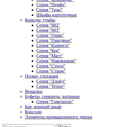
Серия "Перфо"
Серия "Тико"
Шкафы картотечные
Комоды, тумбы
Серия "902"
Серия "903"
Серия "Герра"
Серия "Грандвью"
Серия "Карнеги"
Серия "Кея"
Серия "Маст"
Серия "Наковальня"
Серия "Стилл"
Серия "Страж"
Полки, стеллажи
Серия "Ллойд"
Серия "Техно"
Вешалки
Буфеты, серванты, витрины
Серия "Гамельтон"
Бар, винный шкаф
Консоли
Элементы промышленного декора