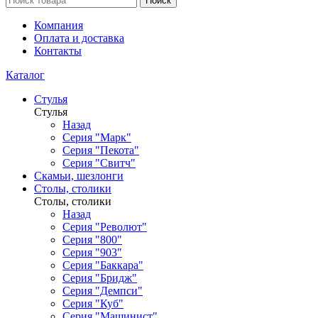
Поиск
Компания
Оплата и доставка
Контакты
Каталог
Стулья
Стулья
Назад
Серия "Марк"
Серия "Пекота"
Серия "Свитч"
Скамьи, шезлонги
Столы, столики
Столы, столики
Назад
Серия "Револют"
Серия "800"
Серия "903"
Серия "Баккара"
Серия "Бридж"
Серия "Демпси"
Серия "Куб"
Серия "Машинист"