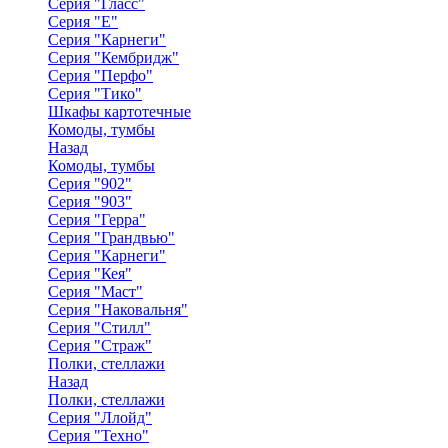
Серия "Гласс"
Серия "Е"
Серия "Карнеги"
Серия "Кембридж"
Серия "Перфо"
Серия "Тико"
Шкафы картотечные
Комоды, тумбы
Назад
Комоды, тумбы
Серия "902"
Серия "903"
Серия "Герра"
Серия "Грандвью"
Серия "Карнеги"
Серия "Кея"
Серия "Маст"
Серия "Наковальня"
Серия "Стилл"
Серия "Страж"
Полки, стеллажи
Назад
Полки, стеллажи
Серия "Ллойд"
Серия "Техно"