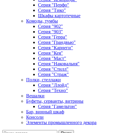
Серия "Перфо"
Серия "Тико"
Шкафы картотечные
Комоды, тумбы
Серия "902"
Серия "903"
Серия "Герра"
Серия "Грандвью"
Серия "Карнеги"
Серия "Кея"
Серия "Маст"
Серия "Наковальня"
Серия "Стилл"
Серия "Страж"
Полки, стеллажи
Серия "Ллойд"
Серия "Техно"
Вешалки
Буфеты, серванты, витрины
Серия "Гамельтон"
Бар, винный шкаф
Консоли
Элементы промышленного декора