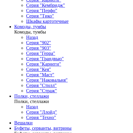
Серия "Кембридж"
Серия "Перфо"
Серия "Тико"
Шкафы картотечные
Комоды, тумбы
Комоды, тумбы
Назад
Серия "902"
Серия "903"
Серия "Герра"
Серия "Грандвью"
Серия "Карнеги"
Серия "Кея"
Серия "Маст"
Серия "Наковальня"
Серия "Стилл"
Серия "Страж"
Полки, стеллажи
Полки, стеллажи
Назад
Серия "Ллойд"
Серия "Техно"
Вешалки
Буфеты, серванты, витрины