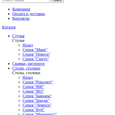
Поиск
Компания
Оплата и доставка
Контакты
Каталог
Стулья
Стулья
Назад
Серия "Марк"
Серия "Пекота"
Серия "Свитч"
Скамьи, шезлонги
Столы, столики
Столы, столики
Назад
Серия "Револют"
Серия "800"
Серия "903"
Серия "Баккара"
Серия "Бридж"
Серия "Демпси"
Серия "Куб"
Серия "Машинист"