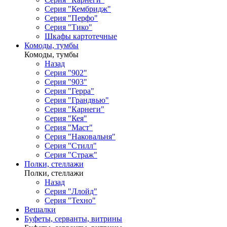
Серия "Кембридж"
Серия "Перфо"
Серия "Тико"
Шкафы картотечные
Комоды, тумбы
Комоды, тумбы
Назад
Серия "902"
Серия "903"
Серия "Герра"
Серия "Грандвью"
Серия "Карнеги"
Серия "Кея"
Серия "Маст"
Серия "Наковальня"
Серия "Стилл"
Серия "Страж"
Полки, стеллажи
Полки, стеллажи
Назад
Серия "Ллойд"
Серия "Техно"
Вешалки
Буфеты, серванты, витрины