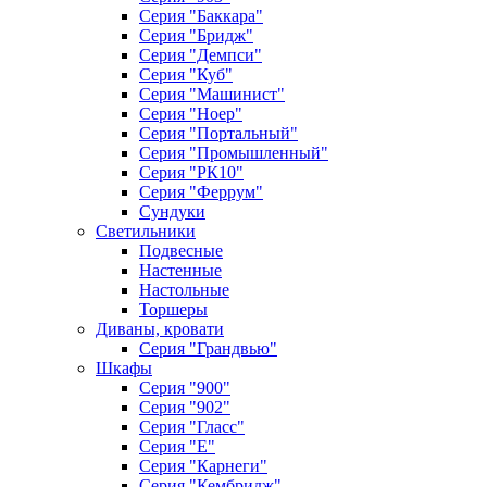
Серия "Баккара"
Серия "Бридж"
Серия "Демпси"
Серия "Куб"
Серия "Машинист"
Серия "Ноер"
Серия "Портальный"
Серия "Промышленный"
Серия "РК10"
Серия "Феррум"
Сундуки
Светильники
Подвесные
Настенные
Настольные
Торшеры
Диваны, кровати
Серия "Грандвью"
Шкафы
Серия "900"
Серия "902"
Серия "Гласс"
Серия "Е"
Серия "Карнеги"
Серия "Кембридж"