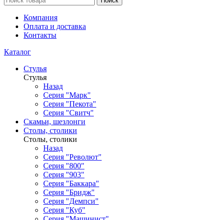
Поиск
Компания
Оплата и доставка
Контакты
Каталог
Стулья
Стулья
Назад
Серия "Марк"
Серия "Пекота"
Серия "Свитч"
Скамьи, шезлонги
Столы, столики
Столы, столики
Назад
Серия "Револют"
Серия "800"
Серия "903"
Серия "Баккара"
Серия "Бридж"
Серия "Демпси"
Серия "Куб"
Серия "Машинист"