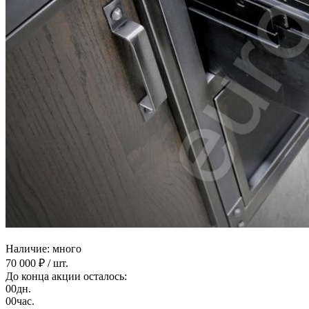
Наличие: много
70 000 ₽
/ шт.
До конца акции осталось:
00
дн.
00
час.