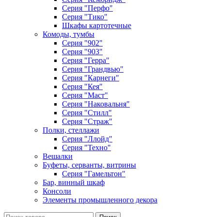
Серия "Перфо"
Серия "Тико"
Шкафы картотечные
Комоды, тумбы
Серия "902"
Серия "903"
Серия "Герра"
Серия "Грандвью"
Серия "Карнеги"
Серия "Кея"
Серия "Маст"
Серия "Наковальня"
Серия "Стилл"
Серия "Страж"
Полки, стеллажи
Серия "Ллойд"
Серия "Техно"
Вешалки
Буфеты, серванты, витрины
Серия "Гамельтон"
Бар, винный шкаф
Консоли
Элементы промышленного декора