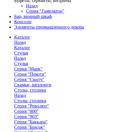
Буфеты, серванты, витрины
Назад
Серия "Гамельтон"
Бар, винный шкаф
Консоли
Элементы промышленного декора
Каталог
Назад
Каталог
Стулья
Назад
Стулья
Серия "Марк"
Серия "Пекота"
Серия "Свитч"
Скамьи, шезлонги
Столы, столики
Назад
Столы, столики
Серия "Револют"
Серия "800"
Серия "903"
Серия "Баккара"
Серия "Бридж"