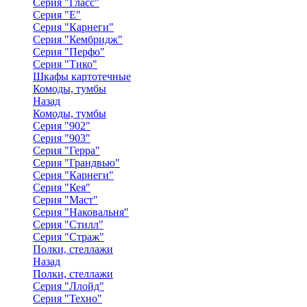
Серия "Гласс"
Серия "Е"
Серия "Карнеги"
Серия "Кембридж"
Серия "Перфо"
Серия "Тико"
Шкафы картотечные
Комоды, тумбы
Назад
Комоды, тумбы
Серия "902"
Серия "903"
Серия "Герра"
Серия "Грандвью"
Серия "Карнеги"
Серия "Кея"
Серия "Маст"
Серия "Наковальня"
Серия "Стилл"
Серия "Страж"
Полки, стеллажи
Назад
Полки, стеллажи
Серия "Ллойд"
Серия "Техно"