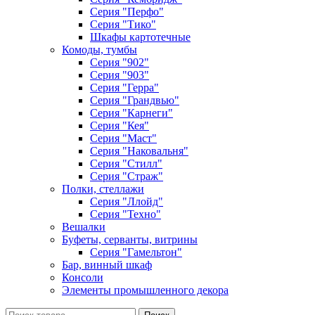
Серия "Перфо"
Серия "Тико"
Шкафы картотечные
Комоды, тумбы
Серия "902"
Серия "903"
Серия "Герра"
Серия "Грандвью"
Серия "Карнеги"
Серия "Кея"
Серия "Маст"
Серия "Наковальня"
Серия "Стилл"
Серия "Страж"
Полки, стеллажи
Серия "Ллойд"
Серия "Техно"
Вешалки
Буфеты, серванты, витрины
Серия "Гамельтон"
Бар, винный шкаф
Консоли
Элементы промышленного декора