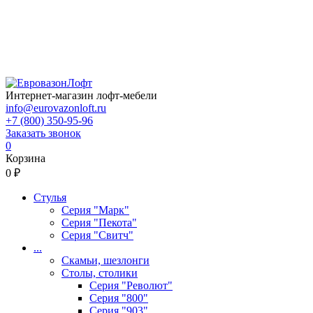
Интернет-магазин лофт-мебели
info@eurovazonloft.ru
+7 (800) 350-95-96
Заказать звонок
0
Корзина
0 ₽
Стулья
Серия "Марк"
Серия "Пекота"
Серия "Свитч"
...
Скамьи, шезлонги
Столы, столики
Серия "Револют"
Серия "800"
Серия "903"