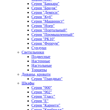
Серия "Баккара"
Серия "Бридж"
Серия "Демпси"
Серия "Куб"
Серия "Машинист"
Серия "Ноер"
Серия "Портальный"
Серия "Промышленный"
Серия "РК10"
Серия "Феррум"
Сундуки
Светильники
Подвесные
Настенные
Настольные
Торшеры
Диваны, кровати
Серия "Грандвью"
Шкафы
Серия "900"
Серия "902"
Серия "Гласс"
Серия "Е"
Серия "Карнеги"
Серия "Кембридж"