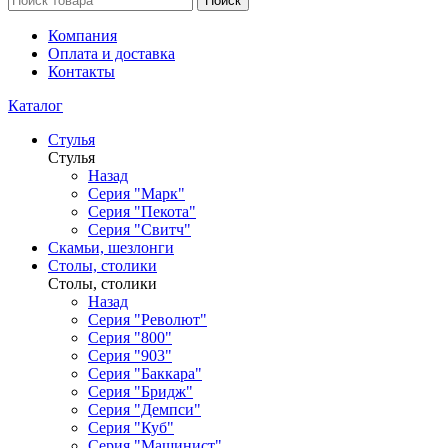
Поиск
Компания
Оплата и доставка
Контакты
Каталог
Стулья
Стулья
Назад
Серия "Марк"
Серия "Пекота"
Серия "Свитч"
Скамьи, шезлонги
Столы, столики
Столы, столики
Назад
Серия "Револют"
Серия "800"
Серия "903"
Серия "Баккара"
Серия "Бридж"
Серия "Демпси"
Серия "Куб"
Серия "Машинист"