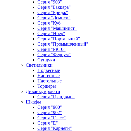
Серия "903"
Серия "Баккара"
Серия "Бридж"
Серия "Демпси"
Серия "Куб"
Серия "Машинист"
Серия "Ноер"
Серия "Портальный"
Серия "Промышленный"
Серия "РК10"
Серия "Феррум"
Сундуки
Светильники
Подвесные
Настенные
Настольные
Торшеры
Диваны, кровати
Серия "Грандвью"
Шкафы
Серия "900"
Серия "902"
Серия "Гласс"
Серия "Е"
Серия "Карнеги"