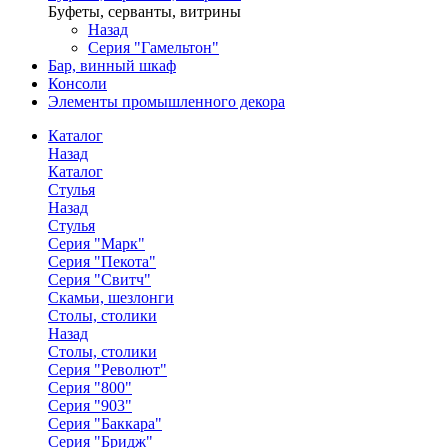
Буфеты, серванты, витрины
Назад
Серия "Гамельтон"
Бар, винный шкаф
Консоли
Элементы промышленного декора
Каталог
Назад
Каталог
Стулья
Назад
Стулья
Серия "Марк"
Серия "Пекота"
Серия "Свитч"
Скамьи, шезлонги
Столы, столики
Назад
Столы, столики
Серия "Револют"
Серия "800"
Серия "903"
Серия "Баккара"
Серия "Бридж"