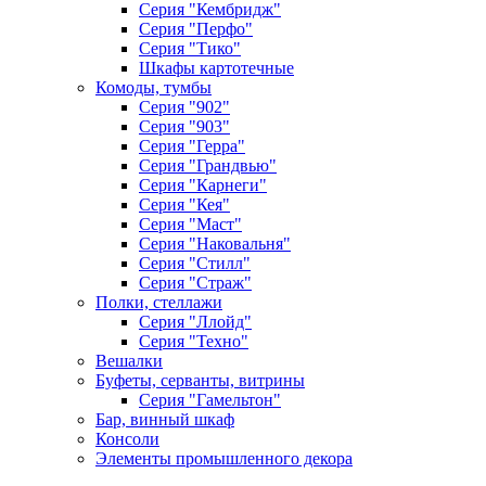
Серия "Кембридж"
Серия "Перфо"
Серия "Тико"
Шкафы картотечные
Комоды, тумбы
Серия "902"
Серия "903"
Серия "Герра"
Серия "Грандвью"
Серия "Карнеги"
Серия "Кея"
Серия "Маст"
Серия "Наковальня"
Серия "Стилл"
Серия "Страж"
Полки, стеллажи
Серия "Ллойд"
Серия "Техно"
Вешалки
Буфеты, серванты, витрины
Серия "Гамельтон"
Бар, винный шкаф
Консоли
Элементы промышленного декора