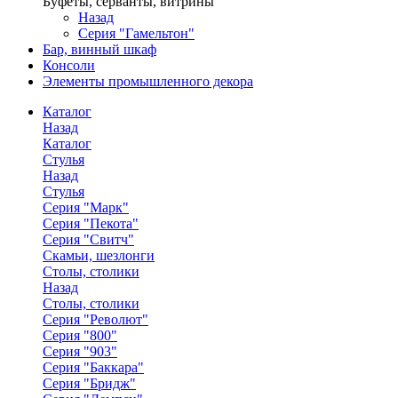
Буфеты, серванты, витрины
Назад
Серия "Гамельтон"
Бар, винный шкаф
Консоли
Элементы промышленного декора
Каталог
Назад
Каталог
Стулья
Назад
Стулья
Серия "Марк"
Серия "Пекота"
Серия "Свитч"
Скамьи, шезлонги
Столы, столики
Назад
Столы, столики
Серия "Револют"
Серия "800"
Серия "903"
Серия "Баккара"
Серия "Бридж"