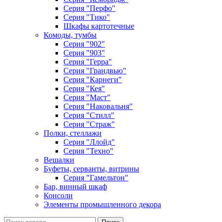
Серия "Перфо"
Серия "Тико"
Шкафы картотечные
Комоды, тумбы
Серия "902"
Серия "903"
Серия "Герра"
Серия "Грандвью"
Серия "Карнеги"
Серия "Кея"
Серия "Маст"
Серия "Наковальня"
Серия "Стилл"
Серия "Страж"
Полки, стеллажи
Серия "Ллойд"
Серия "Техно"
Вешалки
Буфеты, серванты, витрины
Серия "Гамельтон"
Бар, винный шкаф
Консоли
Элементы промышленного декора