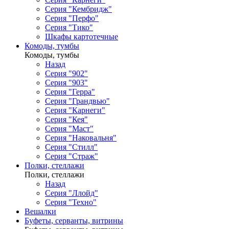
Серия "Кембридж"
Серия "Перфо"
Серия "Тико"
Шкафы картотечные
Комоды, тумбы
Комоды, тумбы
Назад
Серия "902"
Серия "903"
Серия "Герра"
Серия "Грандвью"
Серия "Карнеги"
Серия "Кея"
Серия "Маст"
Серия "Наковальня"
Серия "Стилл"
Серия "Страж"
Полки, стеллажи
Полки, стеллажи
Назад
Серия "Ллойд"
Серия "Техно"
Вешалки
Буфеты, серванты, витрины