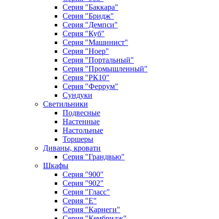
Серия "Баккара"
Серия "Бридж"
Серия "Демпси"
Серия "Куб"
Серия "Машинист"
Серия "Ноер"
Серия "Портальный"
Серия "Промышленный"
Серия "РК10"
Серия "Феррум"
Сундуки
Светильники
Подвесные
Настенные
Настольные
Торшеры
Диваны, кровати
Серия "Грандвью"
Шкафы
Серия "900"
Серия "902"
Серия "Гласс"
Серия "Е"
Серия "Карнеги"
Серия "Кембридж"