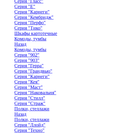
Серия "Гласс"
Серия "Е"
Серия "Карнеги"
Серия "Кембридж"
Серия "Перфо"
Серия "Тико"
Шкафы картотечные
Комоды, тумбы
Назад
Комоды, тумбы
Серия "902"
Серия "903"
Серия "Герра"
Серия "Грандвью"
Серия "Карнеги"
Серия "Кея"
Серия "Маст"
Серия "Наковальня"
Серия "Стилл"
Серия "Страж"
Полки, стеллажи
Назад
Полки, стеллажи
Серия "Ллойд"
Серия "Техно"