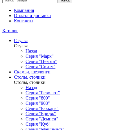
Поиск
Компания
Оплата и доставка
Контакты
Каталог
Стулья
Стулья
Назад
Серия "Марк"
Серия "Пекота"
Серия "Свитч"
Скамьи, шезлонги
Столы, столики
Столы, столики
Назад
Серия "Револют"
Серия "800"
Серия "903"
Серия "Баккара"
Серия "Бридж"
Серия "Демпси"
Серия "Куб"
Серия "Машинист"