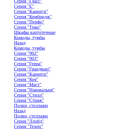
Серия "Гласс"
Серия "Е"
Серия "Карнеги"
Серия "Кембридж"
Серия "Перфо"
Серия "Тико"
Шкафы картотечные
Комоды, тумбы
Назад
Комоды, тумбы
Серия "902"
Серия "903"
Серия "Герра"
Серия "Грандвью"
Серия "Карнеги"
Серия "Кея"
Серия "Маст"
Серия "Наковальня"
Серия "Стилл"
Серия "Страж"
Полки, стеллажи
Назад
Полки, стеллажи
Серия "Ллойд"
Серия "Техно"