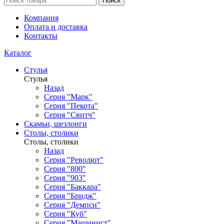
Поиск
Компания
Оплата и доставка
Контакты
Каталог
Стулья
Стулья
Назад
Серия "Марк"
Серия "Пекота"
Серия "Свитч"
Скамьи, шезлонги
Столы, столики
Столы, столики
Назад
Серия "Револют"
Серия "800"
Серия "903"
Серия "Баккара"
Серия "Бридж"
Серия "Демпси"
Серия "Куб"
Серия "Машинист"