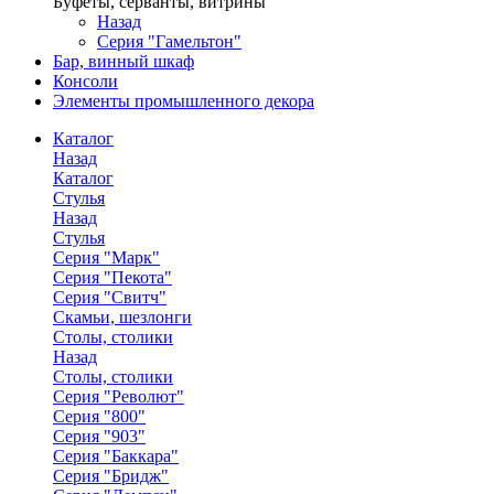
Буфеты, серванты, витрины
Назад
Серия "Гамельтон"
Бар, винный шкаф
Консоли
Элементы промышленного декора
Каталог
Назад
Каталог
Стулья
Назад
Стулья
Серия "Марк"
Серия "Пекота"
Серия "Свитч"
Скамьи, шезлонги
Столы, столики
Назад
Столы, столики
Серия "Револют"
Серия "800"
Серия "903"
Серия "Баккара"
Серия "Бридж"