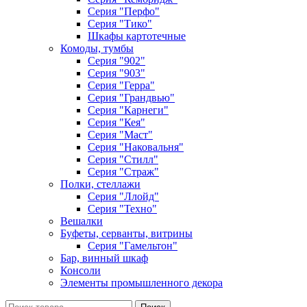
Серия "Перфо"
Серия "Тико"
Шкафы картотечные
Комоды, тумбы
Серия "902"
Серия "903"
Серия "Герра"
Серия "Грандвью"
Серия "Карнеги"
Серия "Кея"
Серия "Маст"
Серия "Наковальня"
Серия "Стилл"
Серия "Страж"
Полки, стеллажи
Серия "Ллойд"
Серия "Техно"
Вешалки
Буфеты, серванты, витрины
Серия "Гамельтон"
Бар, винный шкаф
Консоли
Элементы промышленного декора