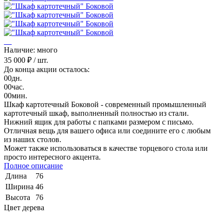
Наличие: много
35 000 ₽
/ шт.
До конца акции осталось:
00
дн.
00
час.
00
мин.
Шкаф картотечный Боковой - современный промышленный
картотечный шкаф, выполненный полностью из стали.
Нижний ящик для работы с папками размером с письмо.
Отличная вещь для вашего офиса или соедините его с любым
из наших столов.
Может также использоваться в качестве торцевого стола или
просто интересного акцента.
Полное описание
Длина
76
Ширина
46
Высота
76
Цвет дерева