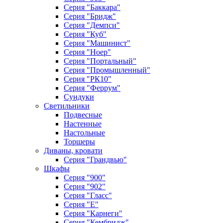
Серия "Баккара"
Серия "Бридж"
Серия "Демпси"
Серия "Куб"
Серия "Машинист"
Серия "Ноер"
Серия "Портальный"
Серия "Промышленный"
Серия "РК10"
Серия "Феррум"
Сундуки
Светильники
Подвесные
Настенные
Настольные
Торшеры
Диваны, кровати
Серия "Грандвью"
Шкафы
Серия "900"
Серия "902"
Серия "Гласс"
Серия "Е"
Серия "Карнеги"
Серия "Кембридж"