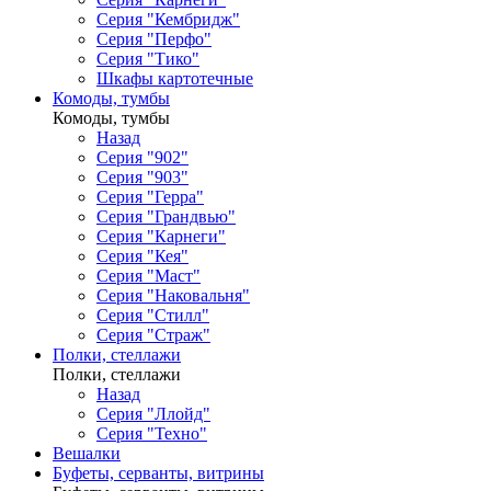
Серия "Кембридж"
Серия "Перфо"
Серия "Тико"
Шкафы картотечные
Комоды, тумбы
Комоды, тумбы
Назад
Серия "902"
Серия "903"
Серия "Герра"
Серия "Грандвью"
Серия "Карнеги"
Серия "Кея"
Серия "Маст"
Серия "Наковальня"
Серия "Стилл"
Серия "Страж"
Полки, стеллажи
Полки, стеллажи
Назад
Серия "Ллойд"
Серия "Техно"
Вешалки
Буфеты, серванты, витрины