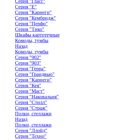
Серия "Гласс"
Серия "Е"
Серия "Карнеги"
Серия "Кембридж"
Серия "Перфо"
Серия "Тико"
Шкафы картотечные
Комоды, тумбы
Назад
Комоды, тумбы
Серия "902"
Серия "903"
Серия "Герра"
Серия "Грандвью"
Серия "Карнеги"
Серия "Кея"
Серия "Маст"
Серия "Наковальня"
Серия "Стилл"
Серия "Страж"
Полки, стеллажи
Назад
Полки, стеллажи
Серия "Ллойд"
Серия "Техно"