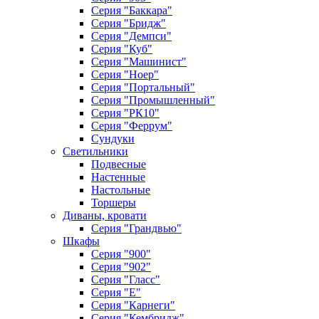
Серия "Баккара"
Серия "Бридж"
Серия "Демпси"
Серия "Куб"
Серия "Машинист"
Серия "Ноер"
Серия "Портальный"
Серия "Промышленный"
Серия "РК10"
Серия "Феррум"
Сундуки
Светильники
Подвесные
Настенные
Настольные
Торшеры
Диваны, кровати
Серия "Грандвью"
Шкафы
Серия "900"
Серия "902"
Серия "Гласс"
Серия "Е"
Серия "Карнеги"
Серия "Кембридж"