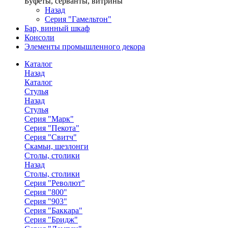
Буфеты, серванты, витрины
Назад
Серия "Гамельтон"
Бар, винный шкаф
Консоли
Элементы промышленного декора
Каталог
Назад
Каталог
Стулья
Назад
Стулья
Серия "Марк"
Серия "Пекота"
Серия "Свитч"
Скамьи, шезлонги
Столы, столики
Назад
Столы, столики
Серия "Револют"
Серия "800"
Серия "903"
Серия "Баккара"
Серия "Бридж"