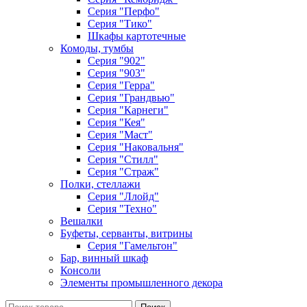
Серия "Перфо"
Серия "Тико"
Шкафы картотечные
Комоды, тумбы
Серия "902"
Серия "903"
Серия "Герра"
Серия "Грандвью"
Серия "Карнеги"
Серия "Кея"
Серия "Маст"
Серия "Наковальня"
Серия "Стилл"
Серия "Страж"
Полки, стеллажи
Серия "Ллойд"
Серия "Техно"
Вешалки
Буфеты, серванты, витрины
Серия "Гамельтон"
Бар, винный шкаф
Консоли
Элементы промышленного декора