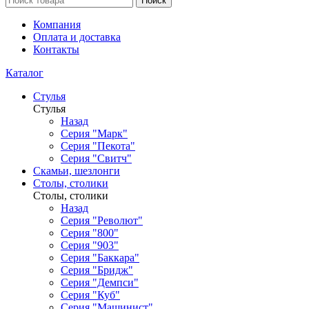
Поиск
Компания
Оплата и доставка
Контакты
Каталог
Стулья
Стулья
Назад
Серия "Марк"
Серия "Пекота"
Серия "Свитч"
Скамьи, шезлонги
Столы, столики
Столы, столики
Назад
Серия "Револют"
Серия "800"
Серия "903"
Серия "Баккара"
Серия "Бридж"
Серия "Демпси"
Серия "Куб"
Серия "Машинист"