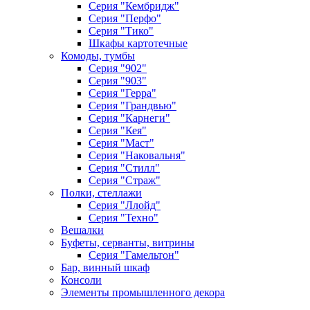
Серия "Кембридж"
Серия "Перфо"
Серия "Тико"
Шкафы картотечные
Комоды, тумбы
Серия "902"
Серия "903"
Серия "Герра"
Серия "Грандвью"
Серия "Карнеги"
Серия "Кея"
Серия "Маст"
Серия "Наковальня"
Серия "Стилл"
Серия "Страж"
Полки, стеллажи
Серия "Ллойд"
Серия "Техно"
Вешалки
Буфеты, серванты, витрины
Серия "Гамельтон"
Бар, винный шкаф
Консоли
Элементы промышленного декора