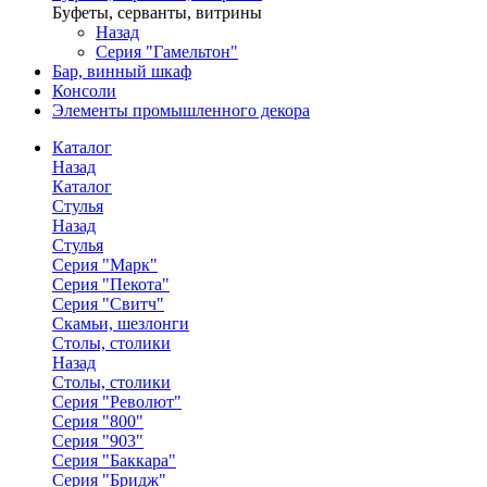
Буфеты, серванты, витрины
Назад
Серия "Гамельтон"
Бар, винный шкаф
Консоли
Элементы промышленного декора
Каталог
Назад
Каталог
Стулья
Назад
Стулья
Серия "Марк"
Серия "Пекота"
Серия "Свитч"
Скамьи, шезлонги
Столы, столики
Назад
Столы, столики
Серия "Револют"
Серия "800"
Серия "903"
Серия "Баккара"
Серия "Бридж"