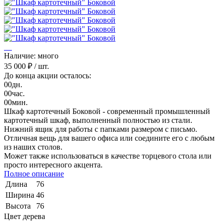
Наличие: много
35 000 ₽
/ шт.
До конца акции осталось:
00
дн.
00
час.
00
мин.
Шкаф картотечный Боковой - современный промышленный
картотечный шкаф, выполненный полностью из стали.
Нижний ящик для работы с папками размером с письмо.
Отличная вещь для вашего офиса или соедините его с любым
из наших столов.
Может также использоваться в качестве торцевого стола или
просто интересного акцента.
Полное описание
Длина
76
Ширина
46
Высота
76
Цвет дерева