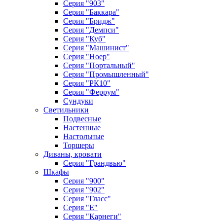
Серия "903"
Серия "Баккара"
Серия "Бридж"
Серия "Демпси"
Серия "Куб"
Серия "Машинист"
Серия "Ноер"
Серия "Портальный"
Серия "Промышленный"
Серия "РК10"
Серия "Феррум"
Сундуки
Светильники
Подвесные
Настенные
Настольные
Торшеры
Диваны, кровати
Серия "Грандвью"
Шкафы
Серия "900"
Серия "902"
Серия "Гласс"
Серия "Е"
Серия "Карнеги"