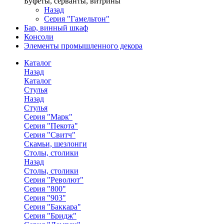
Буфеты, серванты, витрины
Назад
Серия "Гамельтон"
Бар, винный шкаф
Консоли
Элементы промышленного декора
Каталог
Назад
Каталог
Стулья
Назад
Стулья
Серия "Марк"
Серия "Пекота"
Серия "Свитч"
Скамьи, шезлонги
Столы, столики
Назад
Столы, столики
Серия "Револют"
Серия "800"
Серия "903"
Серия "Баккара"
Серия "Бридж"