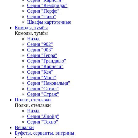
Серия "Кембридж"
Серия "Перфо"
Серия "Тико"
Шкафы картотечные
Комоды, тумбы
Комоды, тумбы
Назад
Серия "902"
Серия "903"
Серия "Герра"
Серия "Грандвью"
Серия "Карнеги"
Серия "Кея"
Серия "Маст"
Серия "Наковальня"
Серия "Стилл"
Серия "Страж"
Полки, стеллажи
Полки, стеллажи
Назад
Серия "Ллойд"
Серия "Техно"
Вешалки
Буфеты, серванты, витрины