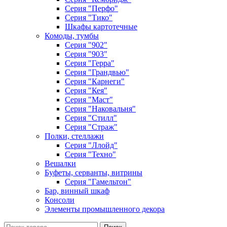
Серия "Перфо"
Серия "Тико"
Шкафы картотечные
Комоды, тумбы
Серия "902"
Серия "903"
Серия "Герра"
Серия "Грандвью"
Серия "Карнеги"
Серия "Кея"
Серия "Маст"
Серия "Наковальня"
Серия "Стилл"
Серия "Страж"
Полки, стеллажи
Серия "Ллойд"
Серия "Техно"
Вешалки
Буфеты, серванты, витрины
Серия "Гамельтон"
Бар, винный шкаф
Консоли
Элементы промышленного декора