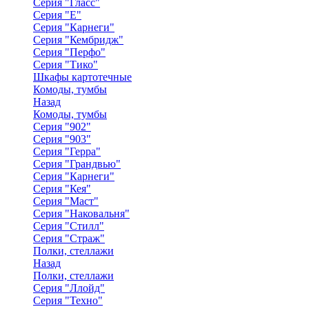
Серия "Гласс"
Серия "Е"
Серия "Карнеги"
Серия "Кембридж"
Серия "Перфо"
Серия "Тико"
Шкафы картотечные
Комоды, тумбы
Назад
Комоды, тумбы
Серия "902"
Серия "903"
Серия "Герра"
Серия "Грандвью"
Серия "Карнеги"
Серия "Кея"
Серия "Маст"
Серия "Наковальня"
Серия "Стилл"
Серия "Страж"
Полки, стеллажи
Назад
Полки, стеллажи
Серия "Ллойд"
Серия "Техно"