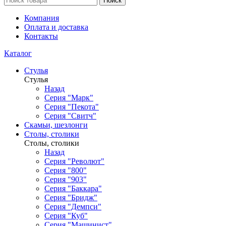
Поиск
Компания
Оплата и доставка
Контакты
Каталог
Стулья
Стулья
Назад
Серия "Марк"
Серия "Пекота"
Серия "Свитч"
Скамьи, шезлонги
Столы, столики
Столы, столики
Назад
Серия "Револют"
Серия "800"
Серия "903"
Серия "Баккара"
Серия "Бридж"
Серия "Демпси"
Серия "Куб"
Серия "Машинист"