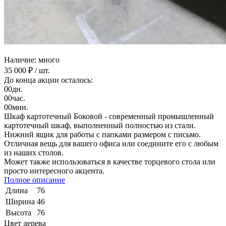
Наличие: много
35 000 ₽
/ шт.
До конца акции осталось:
00
дн.
00
час.
00
мин.
Шкаф картотечный Боковой - современный промышленный
картотечный шкаф, выполненный полностью из стали.
Нижний ящик для работы с папками размером с письмо.
Отличная вещь для вашего офиса или соедините его с любым
из наших столов.
Может также использоваться в качестве торцевого стола или
просто интересного акцента.
Полное описание
Длина
76
Ширина
46
Высота
76
Цвет дерева