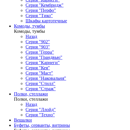
Серия "Кембридж"
Серия "Перфо"
Серия "Тико"
Шкафы картотечные
Комоды, тумбы
Комоды, тумбы
Назад
Серия "902"
Серия "903"
Серия "Герра"
Серия "Грандвью"
Серия "Карнеги"
Серия "Кея"
Серия "Маст"
Серия "Наковальня"
Серия "Стилл"
Серия "Страж"
Полки, стеллажи
Полки, стеллажи
Назад
Серия "Ллойд"
Серия "Техно"
Вешалки
Буфеты, серванты, витрины