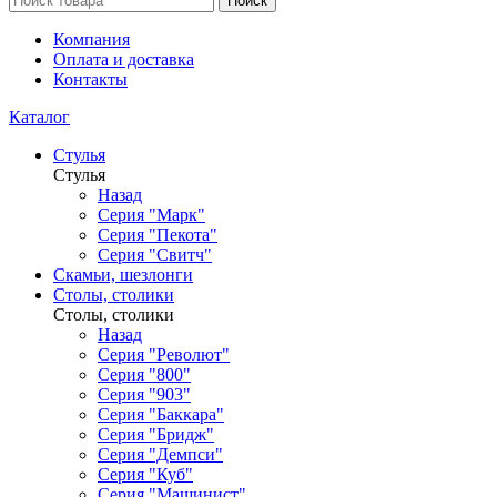
Поиск
Компания
Оплата и доставка
Контакты
Каталог
Стулья
Стулья
Назад
Серия "Марк"
Серия "Пекота"
Серия "Свитч"
Скамьи, шезлонги
Столы, столики
Столы, столики
Назад
Серия "Револют"
Серия "800"
Серия "903"
Серия "Баккара"
Серия "Бридж"
Серия "Демпси"
Серия "Куб"
Серия "Машинист"