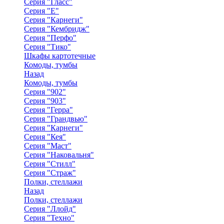
Серия "Гласс"
Серия "Е"
Серия "Карнеги"
Серия "Кембридж"
Серия "Перфо"
Серия "Тико"
Шкафы картотечные
Комоды, тумбы
Назад
Комоды, тумбы
Серия "902"
Серия "903"
Серия "Герра"
Серия "Грандвью"
Серия "Карнеги"
Серия "Кея"
Серия "Маст"
Серия "Наковальня"
Серия "Стилл"
Серия "Страж"
Полки, стеллажи
Назад
Полки, стеллажи
Серия "Ллойд"
Серия "Техно"