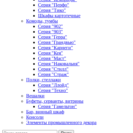
Серия "Перфо"
Серия "Тико"
Шкафы картотечные
Комоды, тумбы
Серия "902"
Серия "903"
Серия "Герра"
Серия "Грандвью"
Серия "Карнеги"
Серия "Кея"
Серия "Маст"
Серия "Наковальня"
Серия "Стилл"
Серия "Страж"
Полки, стеллажи
Серия "Ллойд"
Серия "Техно"
Вешалки
Буфеты, серванты, витрины
Серия "Гамельтон"
Бар, винный шкаф
Консоли
Элементы промышленного декора