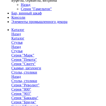
Буфеты, серванты, витрины
Назад
Серия "Гамельтон"
Бар, винный шкаф
Консоли
Элементы промышленного декора
Каталог
Назад
Каталог
Стулья
Назад
Стулья
Серия "Марк"
Серия "Пекота"
Серия "Свитч"
Скамьи, шезлонги
Столы, столики
Назад
Столы, столики
Серия "Револют"
Серия "800"
Серия "903"
Серия "Баккара"
Серия "Бридж"