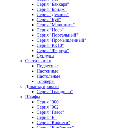
Серия "Баккара"
Серия "Бридж"
Серия "Демпси"
Серия "Куб"
Серия "Машинист"
Серия "Ноер"
Серия "Портальный"
Серия "Промышленный"
Серия "РК10"
Серия "Феррум"
Сундуки
Светильники
Подвесные
Настенные
Настольные
Торшеры
Диваны, кровати
Серия "Грандвью"
Шкафы
Серия "900"
Серия "902"
Серия "Гласс"
Серия "Е"
Серия "Карнеги"
Серия "Кембридж"