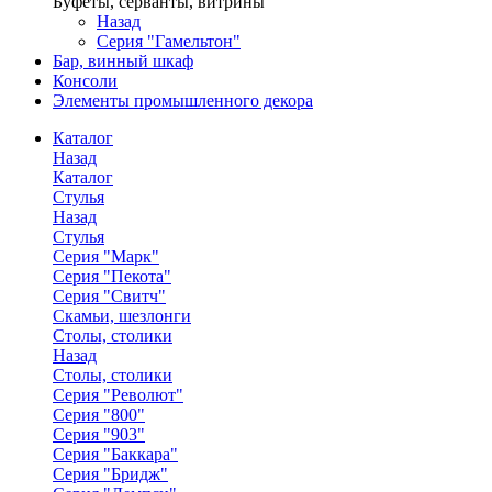
Буфеты, серванты, витрины
Назад
Серия "Гамельтон"
Бар, винный шкаф
Консоли
Элементы промышленного декора
Каталог
Назад
Каталог
Стулья
Назад
Стулья
Серия "Марк"
Серия "Пекота"
Серия "Свитч"
Скамьи, шезлонги
Столы, столики
Назад
Столы, столики
Серия "Револют"
Серия "800"
Серия "903"
Серия "Баккара"
Серия "Бридж"