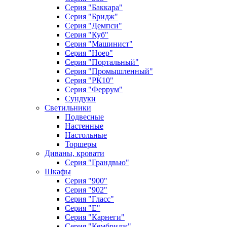
Серия "Баккара"
Серия "Бридж"
Серия "Демпси"
Серия "Куб"
Серия "Машинист"
Серия "Ноер"
Серия "Портальный"
Серия "Промышленный"
Серия "РК10"
Серия "Феррум"
Сундуки
Светильники
Подвесные
Настенные
Настольные
Торшеры
Диваны, кровати
Серия "Грандвью"
Шкафы
Серия "900"
Серия "902"
Серия "Гласс"
Серия "Е"
Серия "Карнеги"
Серия "Кембридж"