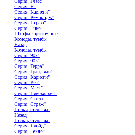
Серия "Гласс"
Серия "Е"
Серия "Карнеги"
Серия "Кембридж"
Серия "Перфо"
Серия "Тико"
Шкафы картотечные
Комоды, тумбы
Назад
Комоды, тумбы
Серия "902"
Серия "903"
Серия "Герра"
Серия "Грандвью"
Серия "Карнеги"
Серия "Кея"
Серия "Маст"
Серия "Наковальня"
Серия "Стилл"
Серия "Страж"
Полки, стеллажи
Назад
Полки, стеллажи
Серия "Ллойд"
Серия "Техно"