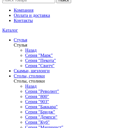
Поиск
Компания
Оплата и доставка
Контакты
Каталог
Стулья
Стулья
Назад
Серия "Марк"
Серия "Пекота"
Серия "Свитч"
Скамьи, шезлонги
Столы, столики
Столы, столики
Назад
Серия "Револют"
Серия "800"
Серия "903"
Серия "Баккара"
Серия "Бридж"
Серия "Демпси"
Серия "Куб"
Серия "Машинист"