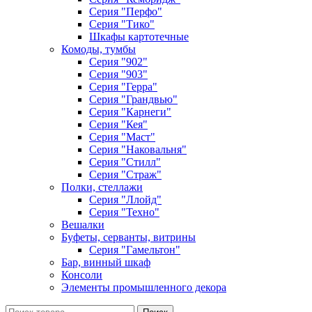
Серия "Перфо"
Серия "Тико"
Шкафы картотечные
Комоды, тумбы
Серия "902"
Серия "903"
Серия "Герра"
Серия "Грандвью"
Серия "Карнеги"
Серия "Кея"
Серия "Маст"
Серия "Наковальня"
Серия "Стилл"
Серия "Страж"
Полки, стеллажи
Серия "Ллойд"
Серия "Техно"
Вешалки
Буфеты, серванты, витрины
Серия "Гамельтон"
Бар, винный шкаф
Консоли
Элементы промышленного декора