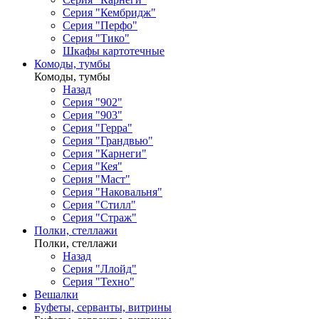
Серия "Кембридж"
Серия "Перфо"
Серия "Тико"
Шкафы картотечные
Комоды, тумбы
Комоды, тумбы
Назад
Серия "902"
Серия "903"
Серия "Герра"
Серия "Грандвью"
Серия "Карнеги"
Серия "Кея"
Серия "Маст"
Серия "Наковальня"
Серия "Стилл"
Серия "Страж"
Полки, стеллажи
Полки, стеллажи
Назад
Серия "Ллойд"
Серия "Техно"
Вешалки
Буфеты, серванты, витрины