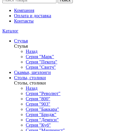
Поиск
Компания
Оплата и доставка
Контакты
Каталог
Стулья
Стулья
Назад
Серия "Марк"
Серия "Пекота"
Серия "Свитч"
Скамьи, шезлонги
Столы, столики
Столы, столики
Назад
Серия "Револют"
Серия "800"
Серия "903"
Серия "Баккара"
Серия "Бридж"
Серия "Демпси"
Серия "Куб"
Серия "Машинист"