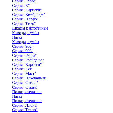
Серия "Гласс"
Серия "Е"
Серия "Карнеги"
Серия "Кембридж"
Серия "Перфо"
Серия "Тико"
Шкафы картотечные
Комоды, тумбы
Назад
Комоды, тумбы
Серия "902"
Серия "903"
Серия "Герра"
Серия "Грандвью"
Серия "Карнеги"
Серия "Кея"
Серия "Маст"
Серия "Наковальня"
Серия "Стилл"
Серия "Страж"
Полки, стеллажи
Назад
Полки, стеллажи
Серия "Ллойд"
Серия "Техно"