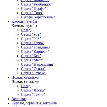
Серия "Кембридж"
Серия "Перфо"
Серия "Тико"
Шкафы картотечные
Комоды, тумбы
Комоды, тумбы
Назад
Серия "902"
Серия "903"
Серия "Герра"
Серия "Грандвью"
Серия "Карнеги"
Серия "Кея"
Серия "Маст"
Серия "Наковальня"
Серия "Стилл"
Серия "Страж"
Полки, стеллажи
Полки, стеллажи
Назад
Серия "Ллойд"
Серия "Техно"
Вешалки
Буфеты, серванты, витрины