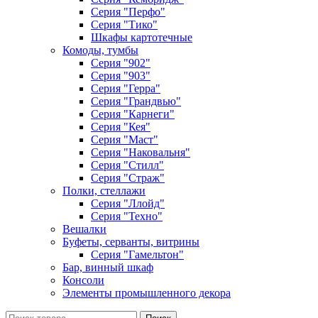
Серия "Перфо"
Серия "Тико"
Шкафы картотечные
Комоды, тумбы
Серия "902"
Серия "903"
Серия "Герра"
Серия "Грандвью"
Серия "Карнеги"
Серия "Кея"
Серия "Маст"
Серия "Наковальня"
Серия "Стилл"
Серия "Страж"
Полки, стеллажи
Серия "Ллойд"
Серия "Техно"
Вешалки
Буфеты, серванты, витрины
Серия "Гамельтон"
Бар, винный шкаф
Консоли
Элементы промышленного декора