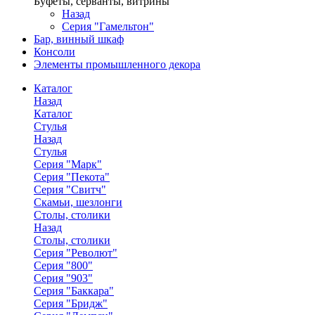
Буфеты, серванты, витрины
Назад
Серия "Гамельтон"
Бар, винный шкаф
Консоли
Элементы промышленного декора
Каталог
Назад
Каталог
Стулья
Назад
Стулья
Серия "Марк"
Серия "Пекота"
Серия "Свитч"
Скамьи, шезлонги
Столы, столики
Назад
Столы, столики
Серия "Револют"
Серия "800"
Серия "903"
Серия "Баккара"
Серия "Бридж"