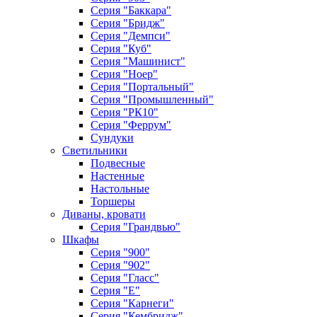
Серия "Баккара"
Серия "Бридж"
Серия "Демпси"
Серия "Куб"
Серия "Машинист"
Серия "Ноер"
Серия "Портальный"
Серия "Промышленный"
Серия "РК10"
Серия "Феррум"
Сундуки
Светильники
Подвесные
Настенные
Настольные
Торшеры
Диваны, кровати
Серия "Грандвью"
Шкафы
Серия "900"
Серия "902"
Серия "Гласс"
Серия "Е"
Серия "Карнеги"
Серия "Кембридж"