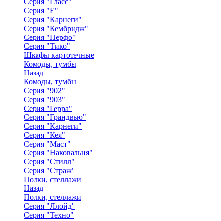
Серия "Гласс"
Серия "Е"
Серия "Карнеги"
Серия "Кембридж"
Серия "Перфо"
Серия "Тико"
Шкафы картотечные
Комоды, тумбы
Назад
Комоды, тумбы
Серия "902"
Серия "903"
Серия "Герра"
Серия "Грандвью"
Серия "Карнеги"
Серия "Кея"
Серия "Маст"
Серия "Наковальня"
Серия "Стилл"
Серия "Страж"
Полки, стеллажи
Назад
Полки, стеллажи
Серия "Ллойд"
Серия "Техно"