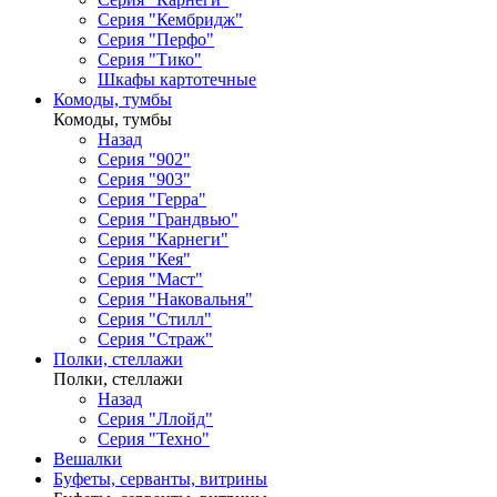
Серия "Кембридж"
Серия "Перфо"
Серия "Тико"
Шкафы картотечные
Комоды, тумбы
Комоды, тумбы
Назад
Серия "902"
Серия "903"
Серия "Герра"
Серия "Грандвью"
Серия "Карнеги"
Серия "Кея"
Серия "Маст"
Серия "Наковальня"
Серия "Стилл"
Серия "Страж"
Полки, стеллажи
Полки, стеллажи
Назад
Серия "Ллойд"
Серия "Техно"
Вешалки
Буфеты, серванты, витрины