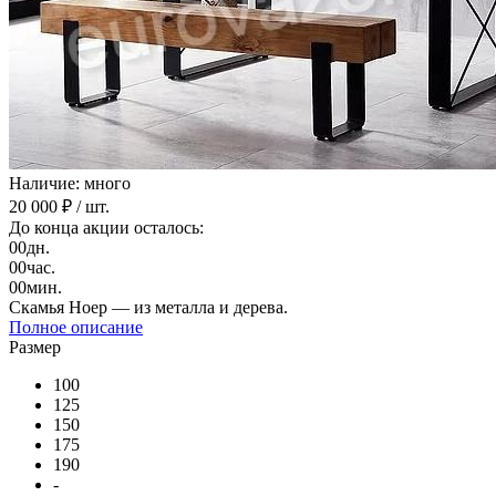
Наличие: много
20 000 ₽
/ шт.
До конца акции осталось:
00
дн.
00
час.
00
мин.
Скамья Ноер — из металла и дерева.
Полное описание
Размер
100
125
150
175
190
-