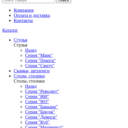
Поиск
Компания
Оплата и доставка
Контакты
Каталог
Стулья
Стулья
Назад
Серия "Марк"
Серия "Пекота"
Серия "Свитч"
Скамьи, шезлонги
Столы, столики
Столы, столики
Назад
Серия "Револют"
Серия "800"
Серия "903"
Серия "Баккара"
Серия "Бридж"
Серия "Демпси"
Серия "Куб"
Серия "Машинист"