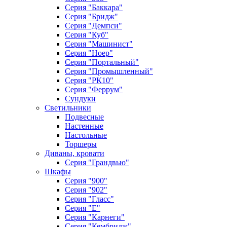
Серия "Баккара"
Серия "Бридж"
Серия "Демпси"
Серия "Куб"
Серия "Машинист"
Серия "Ноер"
Серия "Портальный"
Серия "Промышленный"
Серия "РК10"
Серия "Феррум"
Сундуки
Светильники
Подвесные
Настенные
Настольные
Торшеры
Диваны, кровати
Серия "Грандвью"
Шкафы
Серия "900"
Серия "902"
Серия "Гласс"
Серия "Е"
Серия "Карнеги"
Серия "Кембридж"