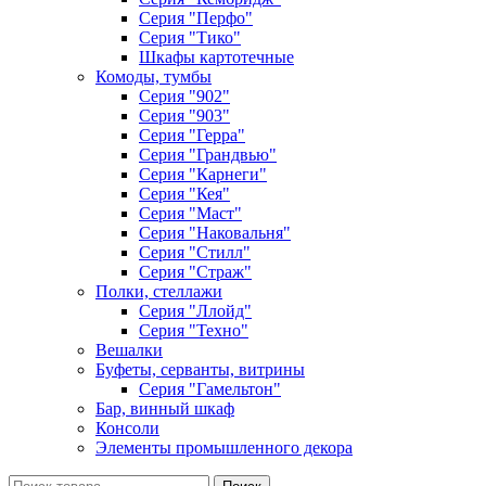
Серия "Перфо"
Серия "Тико"
Шкафы картотечные
Комоды, тумбы
Серия "902"
Серия "903"
Серия "Герра"
Серия "Грандвью"
Серия "Карнеги"
Серия "Кея"
Серия "Маст"
Серия "Наковальня"
Серия "Стилл"
Серия "Страж"
Полки, стеллажи
Серия "Ллойд"
Серия "Техно"
Вешалки
Буфеты, серванты, витрины
Серия "Гамельтон"
Бар, винный шкаф
Консоли
Элементы промышленного декора