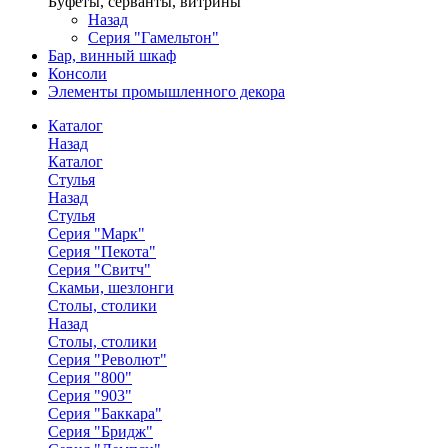
Буфеты, серванты, витрины
Назад
Серия "Гамельтон"
Бар, винный шкаф
Консоли
Элементы промышленного декора
Каталог
Назад
Каталог
Стулья
Назад
Стулья
Серия "Марк"
Серия "Пекота"
Серия "Свитч"
Скамьи, шезлонги
Столы, столики
Назад
Столы, столики
Серия "Револют"
Серия "800"
Серия "903"
Серия "Баккара"
Серия "Бридж"