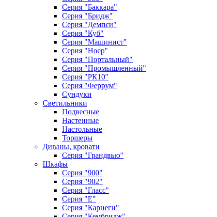
Серия "Баккара"
Серия "Бридж"
Серия "Демпси"
Серия "Куб"
Серия "Машинист"
Серия "Ноер"
Серия "Портальный"
Серия "Промышленный"
Серия "РК10"
Серия "Феррум"
Сундуки
Светильники
Подвесные
Настенные
Настольные
Торшеры
Диваны, кровати
Серия "Грандвью"
Шкафы
Серия "900"
Серия "902"
Серия "Гласс"
Серия "Е"
Серия "Карнеги"
Серия "Кембридж"