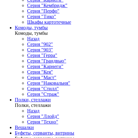
Серия "Кембридж"
Серия "Перфо"
Серия "Тико"
Шкафы картотечные
Комоды, тумбы
Комоды, тумбы
Назад
Серия "902"
Серия "903"
Серия "Герра"
Серия "Грандвью"
Серия "Карнеги"
Серия "Кея"
Серия "Маст"
Серия "Наковальня"
Серия "Стилл"
Серия "Страж"
Полки, стеллажи
Полки, стеллажи
Назад
Серия "Ллойд"
Серия "Техно"
Вешалки
Буфеты, серванты, витрины