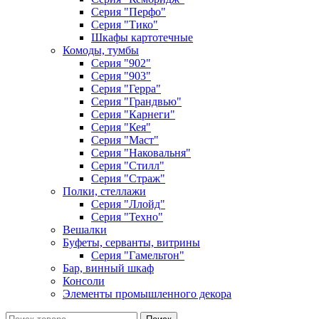
Серия "Перфо"
Серия "Тико"
Шкафы картотечные
Комоды, тумбы
Серия "902"
Серия "903"
Серия "Герра"
Серия "Грандвью"
Серия "Карнеги"
Серия "Кея"
Серия "Маст"
Серия "Наковальня"
Серия "Стилл"
Серия "Страж"
Полки, стеллажи
Серия "Ллойд"
Серия "Техно"
Вешалки
Буфеты, серванты, витрины
Серия "Гамельтон"
Бар, винный шкаф
Консоли
Элементы промышленного декора