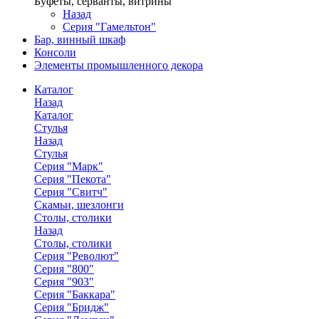
Буфеты, серванты, витрины
Назад
Серия "Гамельтон"
Бар, винный шкаф
Консоли
Элементы промышленного декора
Каталог
Назад
Каталог
Стулья
Назад
Стулья
Серия "Марк"
Серия "Пекота"
Серия "Свитч"
Скамьи, шезлонги
Столы, столики
Назад
Столы, столики
Серия "Револют"
Серия "800"
Серия "903"
Серия "Баккара"
Серия "Бридж"