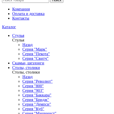
Поиск
Компания
Оплата и доставка
Контакты
Каталог
Стулья
Стулья
Назад
Серия "Марк"
Серия "Пекота"
Серия "Свитч"
Скамьи, шезлонги
Столы, столики
Столы, столики
Назад
Серия "Револют"
Серия "800"
Серия "903"
Серия "Баккара"
Серия "Бридж"
Серия "Демпси"
Серия "Куб"
Серия "Машинист"