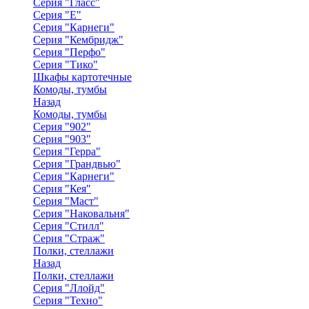
Серия "Гласс"
Серия "Е"
Серия "Карнеги"
Серия "Кембридж"
Серия "Перфо"
Серия "Тико"
Шкафы картотечные
Комоды, тумбы
Назад
Комоды, тумбы
Серия "902"
Серия "903"
Серия "Герра"
Серия "Грандвью"
Серия "Карнеги"
Серия "Кея"
Серия "Маст"
Серия "Наковальня"
Серия "Стилл"
Серия "Страж"
Полки, стеллажи
Назад
Полки, стеллажи
Серия "Ллойд"
Серия "Техно"