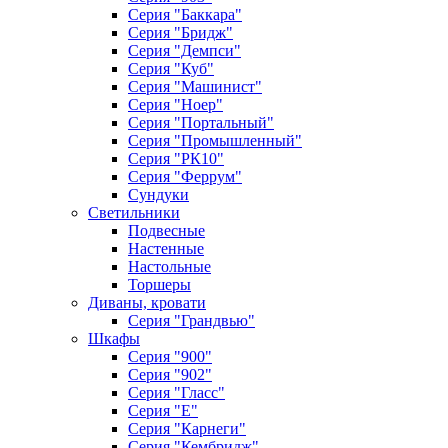
Серия "Баккара"
Серия "Бридж"
Серия "Демпси"
Серия "Куб"
Серия "Машинист"
Серия "Ноер"
Серия "Портальный"
Серия "Промышленный"
Серия "РК10"
Серия "Феррум"
Сундуки
Светильники
Подвесные
Настенные
Настольные
Торшеры
Диваны, кровати
Серия "Грандвью"
Шкафы
Серия "900"
Серия "902"
Серия "Гласс"
Серия "Е"
Серия "Карнеги"
Серия "Кембридж"