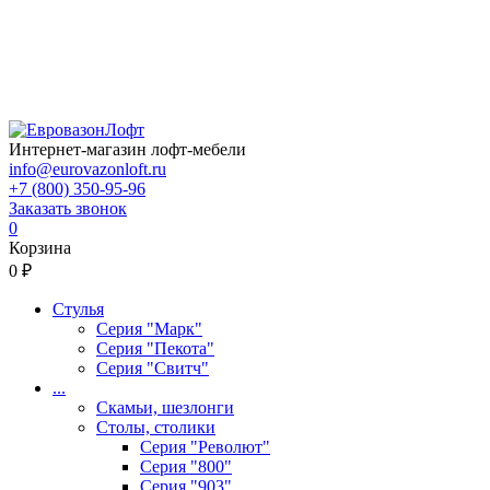
Интернет-магазин лофт-мебели
info@eurovazonloft.ru
+7 (800) 350-95-96
Заказать звонок
0
Корзина
0 ₽
Стулья
Серия "Марк"
Серия "Пекота"
Серия "Свитч"
...
Скамьи, шезлонги
Столы, столики
Серия "Револют"
Серия "800"
Серия "903"