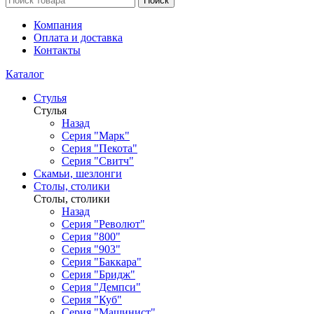
Поиск
Компания
Оплата и доставка
Контакты
Каталог
Стулья
Стулья
Назад
Серия "Марк"
Серия "Пекота"
Серия "Свитч"
Скамьи, шезлонги
Столы, столики
Столы, столики
Назад
Серия "Револют"
Серия "800"
Серия "903"
Серия "Баккара"
Серия "Бридж"
Серия "Демпси"
Серия "Куб"
Серия "Машинист"