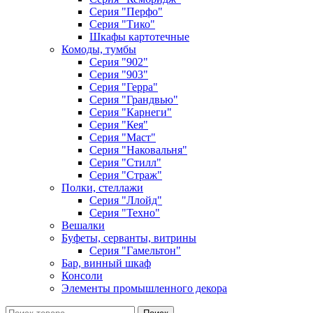
Серия "Перфо"
Серия "Тико"
Шкафы картотечные
Комоды, тумбы
Серия "902"
Серия "903"
Серия "Герра"
Серия "Грандвью"
Серия "Карнеги"
Серия "Кея"
Серия "Маст"
Серия "Наковальня"
Серия "Стилл"
Серия "Страж"
Полки, стеллажи
Серия "Ллойд"
Серия "Техно"
Вешалки
Буфеты, серванты, витрины
Серия "Гамельтон"
Бар, винный шкаф
Консоли
Элементы промышленного декора