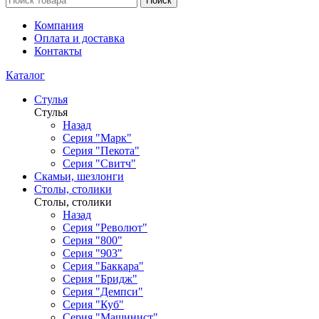
Поиск
Компания
Оплата и доставка
Контакты
Каталог
Стулья
Стулья
Назад
Серия "Марк"
Серия "Пекота"
Серия "Свитч"
Скамьи, шезлонги
Столы, столики
Столы, столики
Назад
Серия "Револют"
Серия "800"
Серия "903"
Серия "Баккара"
Серия "Бридж"
Серия "Демпси"
Серия "Куб"
Серия "Машинист"