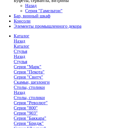
Буфеты, серванты, витрины
Назад
Серия "Гамельтон"
Бар, винный шкаф
Консоли
Элементы промышленного декора
Каталог
Назад
Каталог
Стулья
Назад
Стулья
Серия "Марк"
Серия "Пекота"
Серия "Свитч"
Скамьи, шезлонги
Столы, столики
Назад
Столы, столики
Серия "Револют"
Серия "800"
Серия "903"
Серия "Баккара"
Серия "Бридж"