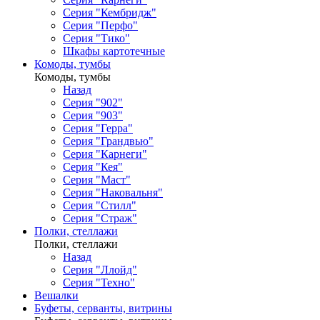
Серия "Кембридж"
Серия "Перфо"
Серия "Тико"
Шкафы картотечные
Комоды, тумбы
Комоды, тумбы
Назад
Серия "902"
Серия "903"
Серия "Герра"
Серия "Грандвью"
Серия "Карнеги"
Серия "Кея"
Серия "Маст"
Серия "Наковальня"
Серия "Стилл"
Серия "Страж"
Полки, стеллажи
Полки, стеллажи
Назад
Серия "Ллойд"
Серия "Техно"
Вешалки
Буфеты, серванты, витрины