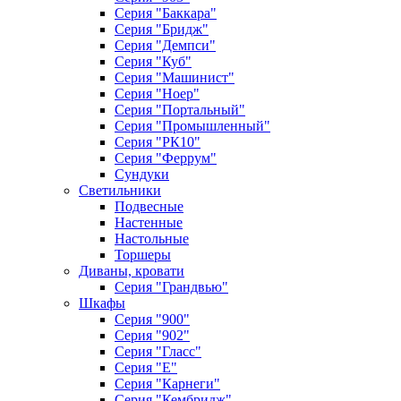
Серия "Баккара"
Серия "Бридж"
Серия "Демпси"
Серия "Куб"
Серия "Машинист"
Серия "Ноер"
Серия "Портальный"
Серия "Промышленный"
Серия "РК10"
Серия "Феррум"
Сундуки
Светильники
Подвесные
Настенные
Настольные
Торшеры
Диваны, кровати
Серия "Грандвью"
Шкафы
Серия "900"
Серия "902"
Серия "Гласс"
Серия "Е"
Серия "Карнеги"
Серия "Кембридж"