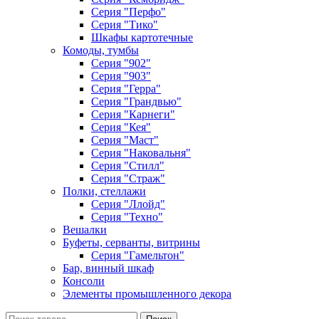
Серия "Перфо"
Серия "Тико"
Шкафы картотечные
Комоды, тумбы
Серия "902"
Серия "903"
Серия "Герра"
Серия "Грандвью"
Серия "Карнеги"
Серия "Кея"
Серия "Маст"
Серия "Наковальня"
Серия "Стилл"
Серия "Страж"
Полки, стеллажи
Серия "Ллойд"
Серия "Техно"
Вешалки
Буфеты, серванты, витрины
Серия "Гамельтон"
Бар, винный шкаф
Консоли
Элементы промышленного декора