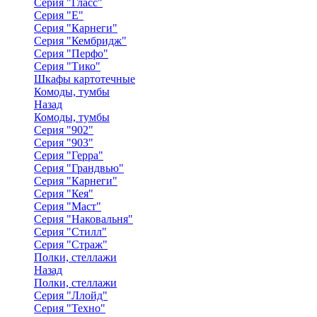
Серия "Гласс"
Серия "Е"
Серия "Карнеги"
Серия "Кембридж"
Серия "Перфо"
Серия "Тико"
Шкафы картотечные
Комоды, тумбы
Назад
Комоды, тумбы
Серия "902"
Серия "903"
Серия "Герра"
Серия "Грандвью"
Серия "Карнеги"
Серия "Кея"
Серия "Маст"
Серия "Наковальня"
Серия "Стилл"
Серия "Страж"
Полки, стеллажи
Назад
Полки, стеллажи
Серия "Ллойд"
Серия "Техно"