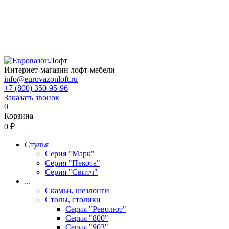
Интернет-магазин лофт-мебели
info@eurovazonloft.ru
+7 (800) 350-95-96
Заказать звонок
0
Корзина
0 ₽
Стулья
Серия "Марк"
Серия "Пекота"
Серия "Свитч"
...
Скамьи, шезлонги
Столы, столики
Серия "Револют"
Серия "800"
Серия "903"