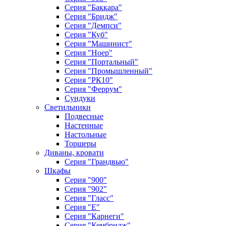
Серия "Баккара"
Серия "Бридж"
Серия "Демпси"
Серия "Куб"
Серия "Машинист"
Серия "Ноер"
Серия "Портальный"
Серия "Промышленный"
Серия "РК10"
Серия "Феррум"
Сундуки
Светильники
Подвесные
Настенные
Настольные
Торшеры
Диваны, кровати
Серия "Грандвью"
Шкафы
Серия "900"
Серия "902"
Серия "Гласс"
Серия "Е"
Серия "Карнеги"
Серия "Кембридж"