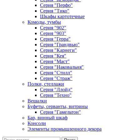
Серия "Перфо"
Серия "Тико"
Шкафы картотечные
Комоды, тумбы
Серия "902"
Серия "903"
Серия "Герра"
Серия "Грандвью"
Серия "Карнеги"
Серия "Кея"
Серия "Маст"
Серия "Наковальня"
Серия "Стилл"
Серия "Страж"
Полки, стеллажи
Серия "Ллойд"
Серия "Техно"
Вешалки
Буфеты, серванты, витрины
Серия "Гамельтон"
Бар, винный шкаф
Консоли
Элементы промышленного декора