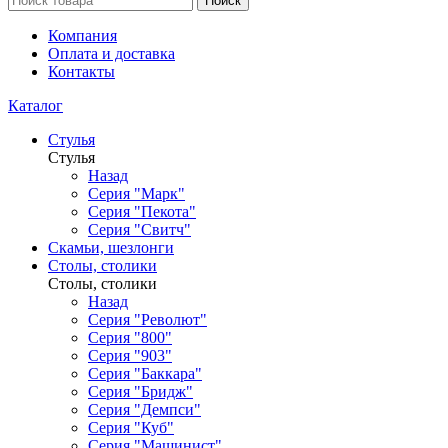
Поиск
Компания
Оплата и доставка
Контакты
Каталог
Стулья
Стулья
Назад
Серия "Марк"
Серия "Пекота"
Серия "Свитч"
Скамьи, шезлонги
Столы, столики
Столы, столики
Назад
Серия "Револют"
Серия "800"
Серия "903"
Серия "Баккара"
Серия "Бридж"
Серия "Демпси"
Серия "Куб"
Серия "Машинист"